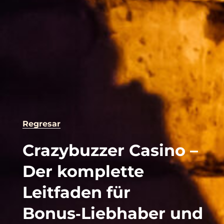
Regresar
Crazybuzzer Casino –
Der komplette
Leitfaden für
Bonus‑Liebhaber und