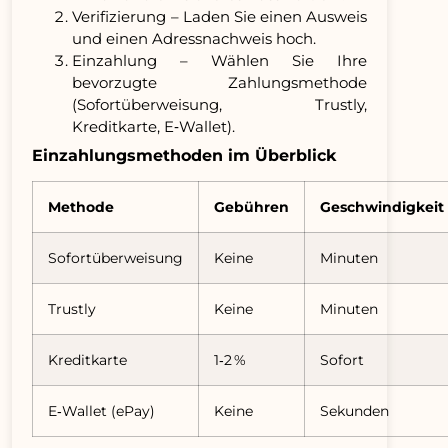
Verifizierung – Laden Sie einen Ausweis
und einen Adressnachweis hoch.
Einzahlung – Wählen Sie Ihre
bevorzugte Zahlungsmethode
(Sofortüberweisung, Trustly,
Kreditkarte, E‑Wallet).
Einzahlungsmethoden im Überblick
Methode
Gebühren
Geschwindigkeit
Sofortüberweisung
Keine
Minuten
Trustly
Keine
Minuten
Kreditkarte
1‑2 %
Sofort
E‑Wallet (ePay)
Keine
Sekunden