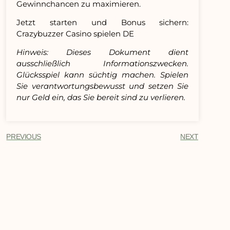
Gewinnchancen zu maximieren.
Jetzt starten und Bonus sichern:
Crazybuzzer Casino spielen DE
Hinweis: Dieses Dokument dient
ausschließlich Informationszwecken.
Glücksspiel kann süchtig machen. Spielen
Sie verantwortungsbewusst und setzen Sie
nur Geld ein, das Sie bereit sind zu verlieren.
PREVIOUS
NEXT
Temas que pueden interesarte