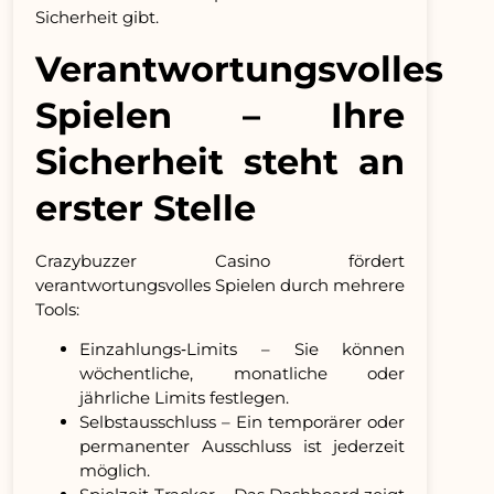
Sicherheit gibt.
Verantwortungsvolles
Spielen – Ihre
Sicherheit steht an
erster Stelle
Crazybuzzer Casino fördert
verantwortungsvolles Spielen durch mehrere
Tools:
Einzahlungs‑Limits – Sie können
wöchentliche, monatliche oder
jährliche Limits festlegen.
Selbstausschluss – Ein temporärer oder
permanenter Ausschluss ist jederzeit
möglich.