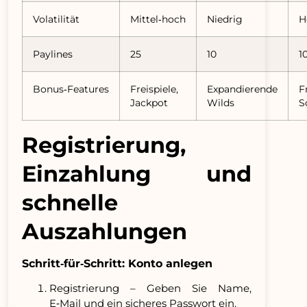
Volatilität
Mittel‑hoch
Niedrig
H
Paylines
25
10
1
Bonus‑Features
Freispiele,
Expandierende
F
Jackpot
Wilds
S
Registrierung,
Einzahlung und
schnelle
Auszahlungen
Schritt‑für‑Schritt: Konto anlegen
Registrierung – Geben Sie Name,
E‑Mail und ein sicheres Passwort ein.