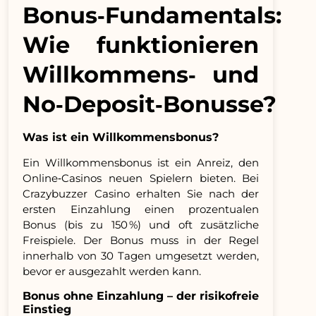
Bonus‑Fundamentals:
Wie funktionieren
Willkommens‑ und
No‑Deposit‑Bonusse?
Was ist ein Willkommensbonus?
Ein Willkommensbonus ist ein Anreiz, den
Online‑Casinos neuen Spielern bieten. Bei
Crazybuzzer Casino erhalten Sie nach der
ersten Einzahlung einen prozentualen
Bonus (bis zu 150 %) und oft zusätzliche
Freispiele. Der Bonus muss in der Regel
innerhalb von 30 Tagen umgesetzt werden,
bevor er ausgezahlt werden kann.
Bonus ohne Einzahlung – der risikofreie
Einstieg