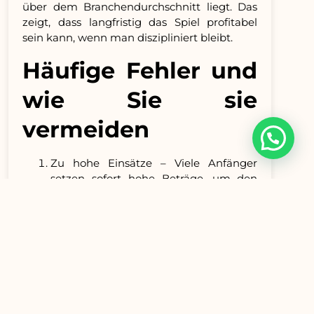
über dem Branchendurchschnitt liegt. Das
zeigt, dass langfristig das Spiel profitabel
sein kann, wenn man diszipliniert bleibt.
Häufige Fehler und
wie Sie sie
vermeiden
Zu hohe Einsätze – Viele Anfänger
setzen sofort hohe Beträge, um den
Jackpot schnell zu treffen. Das führt
schnell zu einem leeren Kontostand.
Ignorieren von Bonusbedingungen –
Wenn Sie den Willkommensbonus
nicht vollständig nutzen, verlieren Sie
zusätzliches Geld.
Spielen ohne Zeitlimit – Lange Sessions
ohne Pause erhöhen das Risiko von