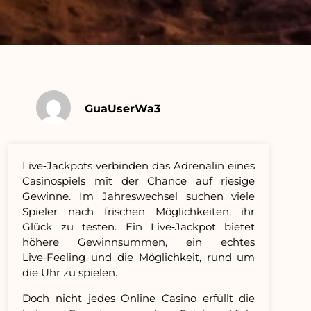
GuaUserWa3
Live‑Jackpots verbinden das Adrenalin eines
Casinospiels mit der Chance auf riesige
Gewinne. Im Jahreswechsel suchen viele
Spieler nach frischen Möglichkeiten, ihr
Glück zu testen. Ein Live‑Jackpot bietet
höhere Gewinnsummen, ein echtes
Live‑Feeling und die Möglichkeit, rund um
die Uhr zu spielen.
Doch nicht jedes Online Casino erfüllt die