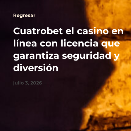
Regresar
Cuatrobet el casino en
línea con licencia que
garantiza seguridad y
diversión
julio 3, 2026