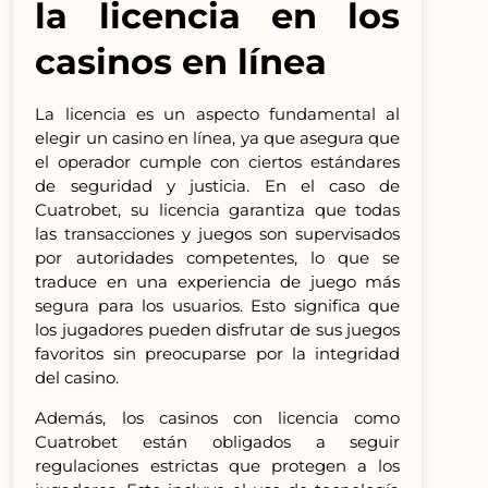
la licencia en los
casinos en línea
La licencia es un aspecto fundamental al
elegir un casino en línea, ya que asegura que
el operador cumple con ciertos estándares
de seguridad y justicia. En el caso de
Cuatrobet, su licencia garantiza que todas
las transacciones y juegos son supervisados
por autoridades competentes, lo que se
traduce en una experiencia de juego más
segura para los usuarios. Esto significa que
los jugadores pueden disfrutar de sus juegos
favoritos sin preocuparse por la integridad
del casino.
Además, los casinos con licencia como
Cuatrobet están obligados a seguir
regulaciones estrictas que protegen a los