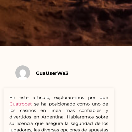
GuaUserWa3
En este artículo, exploraremos por qué
Cuatrobet
se ha posicionado como uno de
los casinos en línea más confiables y
divertidos en Argentina. Hablaremos sobre
su licencia que asegura la seguridad de los
jugadores, las diversas opciones de apuestas