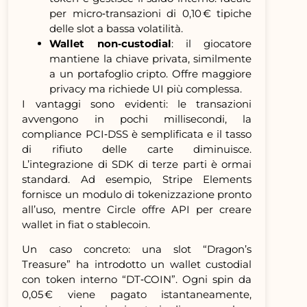
per micro‑transazioni di 0,10 € tipiche
delle slot a bassa volatilità.
Wallet non‑custodial
: il giocatore
mantiene la chiave privata, similmente
a un portafoglio cripto. Offre maggiore
privacy ma richiede UI più complessa.
I vantaggi sono evidenti: le transazioni
avvengono in pochi millisecondi, la
compliance PCI‑DSS è semplificata e il tasso
di rifiuto delle carte diminuisce.
L’integrazione di SDK di terze parti è ormai
standard. Ad esempio, Stripe Elements
fornisce un modulo di tokenizzazione pronto
all’uso, mentre Circle offre API per creare
wallet in fiat o stablecoin.
Un caso concreto: una slot “Dragon’s
Treasure” ha introdotto un wallet custodial
con token interno “DT‑COIN”. Ogni spin da
0,05 € viene pagato istantaneamente,