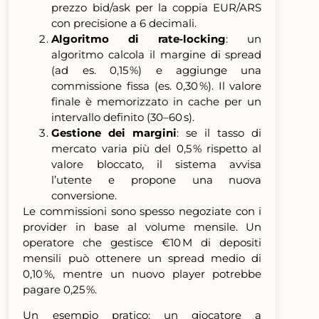
prezzo bid/ask per la coppia EUR/ARS
con precisione a 6 decimali.
Algoritmo di rate‑locking
: un
algoritmo calcola il margine di spread
(ad es. 0,15 %) e aggiunge una
commissione fissa (es. 0,30 %). Il valore
finale è memorizzato in cache per un
intervallo definito (30–60 s).
Gestione dei margini
: se il tasso di
mercato varia più del 0,5 % rispetto al
valore bloccato, il sistema avvisa
l’utente e propone una nuova
conversione.
Le commissioni sono spesso negoziate con i
provider in base al volume mensile. Un
operatore che gestisce €10 M di depositi
mensili può ottenere un spread medio di
0,10 %, mentre un nuovo player potrebbe
pagare 0,25 %.
Un esempio pratico: un giocatore a