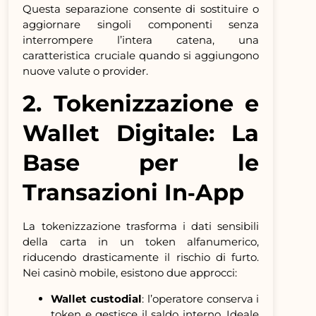
Questa separazione consente di sostituire o
aggiornare singoli componenti senza
interrompere l’intera catena, una
caratteristica cruciale quando si aggiungono
nuove valute o provider.
2. Tokenizzazione e
Wallet Digitale: La
Base per le
Transazioni In‑App
La tokenizzazione trasforma i dati sensibili
della carta in un token alfanumerico,
riducendo drasticamente il rischio di furto.
Nei casinò mobile, esistono due approcci:
Wallet custodial
: l’operatore conserva i
token e gestisce il saldo interno. Ideale