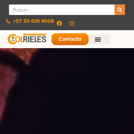
+57 311 639 9008​
Contacto