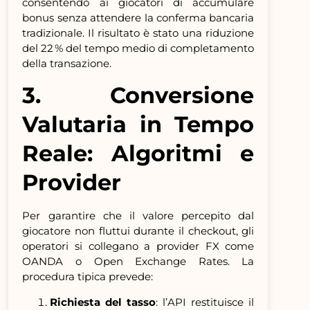
consentendo ai giocatori di accumulare
bonus senza attendere la conferma bancaria
tradizionale. Il risultato è stato una riduzione
del 22 % del tempo medio di completamento
della transazione.
3. Conversione
Valutaria in Tempo
Reale: Algoritmi e
Provider
Per garantire che il valore percepito dal
giocatore non fluttui durante il checkout, gli
operatori si collegano a provider FX come
OANDA o Open Exchange Rates. La
procedura tipica prevede:
Richiesta del tasso
: l’API restituisce il