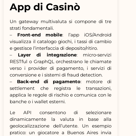
App di Casinò
Un gateway multivaluta si compone di tre
strati fondamentali.
–
Front‑end mobile
: l’app iOS/Android
visualizza il catalogo giochi, i tassi di cambio
e gestisce l’interfaccia di deposito/ritiro.
–
Layer di integrazione
: micro‑servizi
RESTful o GraphQL orchestrano le chiamate
verso i provider di pagamento, i servizi di
conversione e i sistemi di fraud detection.
–
Back‑end di pagamento
: motore di
settlement che registra le transazioni,
applica le regole di rischio e comunica con le
banche o i wallet esterni.
Le API consentono di selezionare
dinamicamente la valuta in base alla
geolocalizzazione dell’utente. Un esempio
pratico: un giocatore a Buenos Aires invia