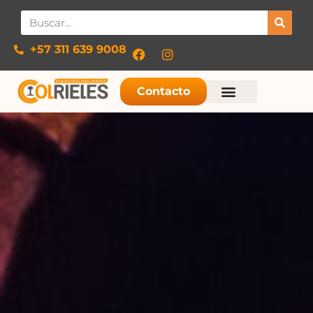
+57 311 639 9008​
Contacto