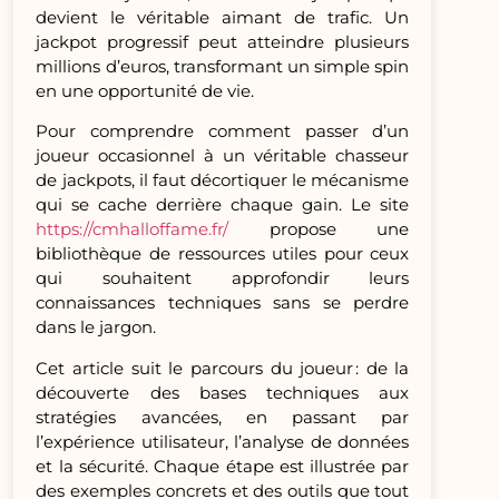
devient le véritable aimant de trafic. Un
jackpot progressif peut atteindre plusieurs
millions d’euros, transformant un simple spin
en une opportunité de vie.
Pour comprendre comment passer d’un
joueur occasionnel à un véritable chasseur
de jackpots, il faut décortiquer le mécanisme
qui se cache derrière chaque gain. Le site
https://cmhalloffame.fr/
propose une
bibliothèque de ressources utiles pour ceux
qui souhaitent approfondir leurs
connaissances techniques sans se perdre
dans le jargon.
Cet article suit le parcours du joueur : de la
découverte des bases techniques aux
stratégies avancées, en passant par
l’expérience utilisateur, l’analyse de données
et la sécurité. Chaque étape est illustrée par
des exemples concrets et des outils que tout