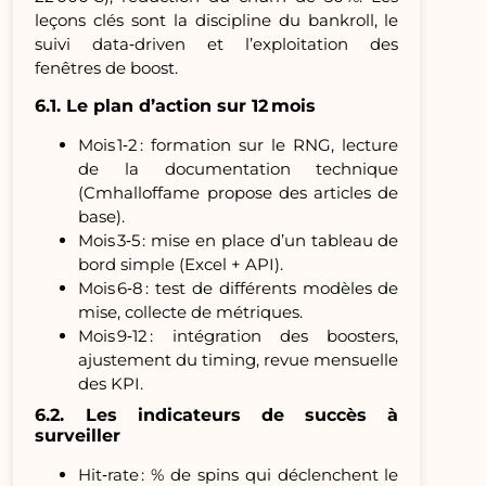
leçons clés sont la discipline du bankroll, le
suivi data‑driven et l’exploitation des
fenêtres de boost.
6.1. Le plan d’action sur 12 mois
Mois 1‑2 : formation sur le RNG, lecture
de la documentation technique
(Cmhalloffame propose des articles de
base).
Mois 3‑5 : mise en place d’un tableau de
bord simple (Excel + API).
Mois 6‑8 : test de différents modèles de
mise, collecte de métriques.
Mois 9‑12 : intégration des boosters,
ajustement du timing, revue mensuelle
des KPI.
6.2. Les indicateurs de succès à
surveiller
Hit‑rate : % de spins qui déclenchent le