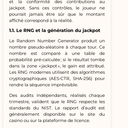
et la conformité des contributions au
jackpot. Sans ces contrôles, le joueur ne
pourrait jamais être sûr que le montant
affiché correspond à la réalité.
1.1. Le RNG et la génération du jackpot
Le Random Number Generator produit un
nombre pseudo‑aléatoire à chaque tour. Ce
nombre est comparé à une table de
probabilité pré‑calculée ; si le résultat tombe
dans la zone « jackpot », le gain est attribué.
Les RNG modernes utilisent des algorithmes
cryptographiques (AES‑CTR, SHA‑256) pour
rendre la séquence imprévisible.
Des audits indépendants, réalisés chaque
trimestre, valident que le RNG respecte les
standards du NIST. Le rapport d’audit est
généralement disponible sur le site du
casino ou sur la plateforme de licence.