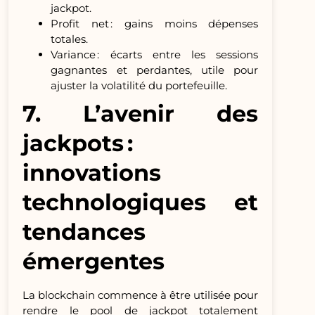
jackpot.
Profit net : gains moins dépenses
totales.
Variance : écarts entre les sessions
gagnantes et perdantes, utile pour
ajuster la volatilité du portefeuille.
7. L’avenir des
jackpots :
innovations
technologiques et
tendances
émergentes
La blockchain commence à être utilisée pour
rendre le pool de jackpot totalement