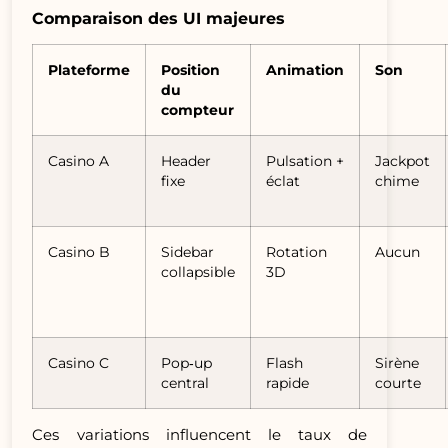
Comparaison des UI majeures
Plateforme
Position
Animation
Son
du
compteur
Casino A
Header
Pulsation +
Jackpot
fixe
éclat
chime
Casino B
Sidebar
Rotation
Aucun
collapsible
3D
Casino C
Pop‑up
Flash
Sirène
central
rapide
courte
Ces variations influencent le taux de