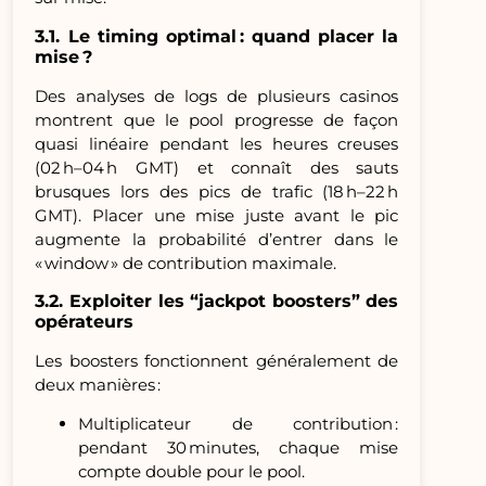
3.1. Le timing optimal : quand placer la
mise ?
Des analyses de logs de plusieurs casinos
montrent que le pool progresse de façon
quasi linéaire pendant les heures creuses
(02 h–04 h GMT) et connaît des sauts
brusques lors des pics de trafic (18 h–22 h
GMT). Placer une mise juste avant le pic
augmente la probabilité d’entrer dans le
« window » de contribution maximale.
3.2. Exploiter les “jackpot boosters” des
opérateurs
Les boosters fonctionnent généralement de
deux manières :
Multiplicateur de contribution :
pendant 30 minutes, chaque mise
compte double pour le pool.