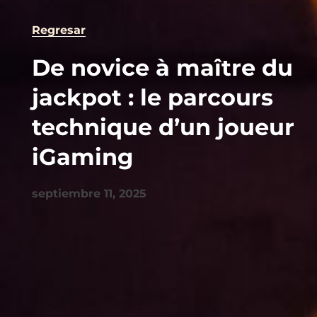
Regresar
De novice à maître du
jackpot : le parcours
technique d’un joueur
iGaming
septiembre 11, 2025