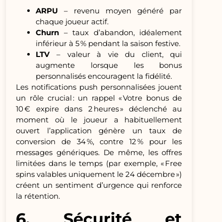
ARPU
– revenu moyen généré par
chaque joueur actif.
Churn
– taux d’abandon, idéalement
inférieur à 5 % pendant la saison festive.
LTV
– valeur à vie du client, qui
augmente lorsque les bonus
personnalisés encouragent la fidélité.
Les notifications push personnalisées jouent
un rôle crucial : un rappel « Votre bonus de
10 € expire dans 2 heures » déclenché au
moment où le joueur a habituellement
ouvert l’application génère un taux de
conversion de 34 %, contre 12 % pour les
messages génériques. De même, les offres
limitées dans le temps (par exemple, « Free
spins valables uniquement le 24 décembre »)
créent un sentiment d’urgence qui renforce
la rétention.
6. Sécurité et