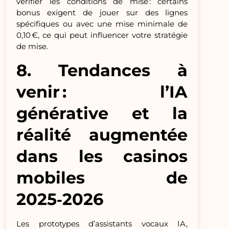
vérifier les conditions de mise : certains
bonus exigent de jouer sur des lignes
spécifiques ou avec une mise minimale de
0,10 €, ce qui peut influencer votre stratégie
de mise.
8. Tendances à
venir : l’IA
générative et la
réalité augmentée
dans les casinos
mobiles de
2025‑2026
Les prototypes d’assistants vocaux IA,