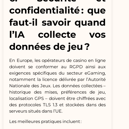
confidentialité : que
faut‑il savoir quand
l’IA collecte vos
données de jeu ?
En Europe, les opérateurs de casino en ligne
doivent se conformer au RGPD ainsi aux
exigences spécifiques du secteur eGaming,
notamment la licence délivrée par l’Autorité
Nationale des Jeux. Les données collectées –
historique des mises, préférences de jeu,
localisation GPS – doivent être chiffrées avec
des protocoles TLS 1.3 et stockées dans des
serveurs situés dans l’UE.
Les meilleures pratiques incluent :