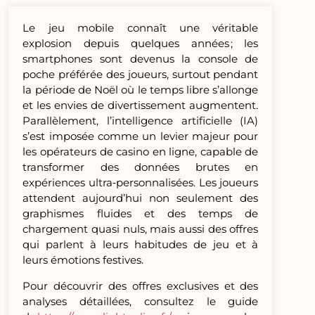
Le jeu mobile connaît une véritable
explosion depuis quelques années ; les
smartphones sont devenus la console de
poche préférée des joueurs, surtout pendant
la période de Noël où le temps libre s’allonge
et les envies de divertissement augmentent.
Parallèlement, l’intelligence artificielle (IA)
s’est imposée comme un levier majeur pour
les opérateurs de casino en ligne, capable de
transformer des données brutes en
expériences ultra‑personnalisées. Les joueurs
attendent aujourd’hui non seulement des
graphismes fluides et des temps de
chargement quasi nuls, mais aussi des offres
qui parlent à leurs habitudes de jeu et à
leurs émotions festives.
Pour découvrir des offres exclusives et des
analyses détaillées, consultez le guide