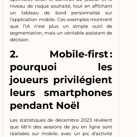
niveau de risque souhaité, tout en affichant
un tableau de bord personnalisé sur
l’application mobile. Ces exemples montrent
que l’IA n’est plus un simple outil de
segmentation, mais un véritable assistant de
décision.
2. Mobile‑first :
pourquoi les
joueurs privilégient
leurs smartphones
pendant Noël
Les statistiques de décembre 2023 révèlent
que 68 % des sessions de jeu en ligne sont
réalisées sur mobile, avec un pic d’activité