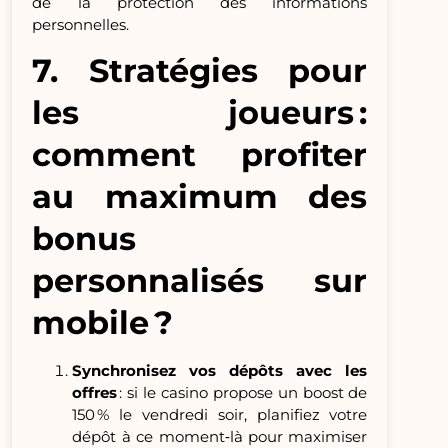
de la protection des informations
personnelles.
7. Stratégies pour
les joueurs :
comment profiter
au maximum des
bonus
personnalisés sur
mobile ?
Synchronisez vos dépôts avec les
offres
: si le casino propose un boost de
150 % le vendredi soir, planifiez votre
dépôt à ce moment‑là pour maximiser