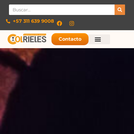
+57 311 639 9008​
Contacto