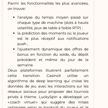
Parmi les fonctionnalités les plus avancées,
on trouve :
l’analyse du temps moyen passé sur
chaque type de machine (slots à haute
volatilité, jeux de table à faible RTP) ;
la prédiction des moments où le joueur
est le plus réceptif aux notifications
push ;
l’ajustement dynamique des offres de
bonus en fonction du solde, du dépôt
précédent et même du jour de la
semaine.
Deux plateformes illustrent parfaitement
cette transition. CasinoX utilise un
algorithme de deep learning qui croise les
données de jeu avec les interactions sur les
réseaux sociaux pour proposer des tournois
privés à thème. LuckySpin a développé un
« coach virtuel » qui suggère des mises
optimales selon le bankroll du joueur et le