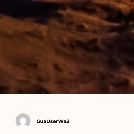
GuaUserWa3