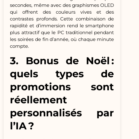
secondes, même avec des graphismes OLED
qui offrent des couleurs vives et des
contrastes profonds. Cette combinaison de
rapidité et d’immersion rend le smartphone
plus attractif que le PC traditionnel pendant
les soirées de fin d’année, où chaque minute
compte.
3. Bonus de Noël :
quels types de
promotions sont
réellement
personnalisés par
l’IA ?