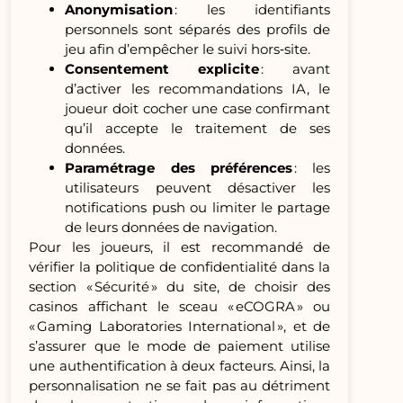
Anonymisation
: les identifiants
personnels sont séparés des profils de
jeu afin d’empêcher le suivi hors‑site.
Consentement explicite
: avant
d’activer les recommandations IA, le
joueur doit cocher une case confirmant
qu’il accepte le traitement de ses
données.
Paramétrage des préférences
: les
utilisateurs peuvent désactiver les
notifications push ou limiter le partage
de leurs données de navigation.
Pour les joueurs, il est recommandé de
vérifier la politique de confidentialité dans la
section « Sécurité » du site, de choisir des
casinos affichant le sceau « eCOGRA » ou
« Gaming Laboratories International », et de
s’assurer que le mode de paiement utilise
une authentification à deux facteurs. Ainsi, la
personnalisation ne se fait pas au détriment