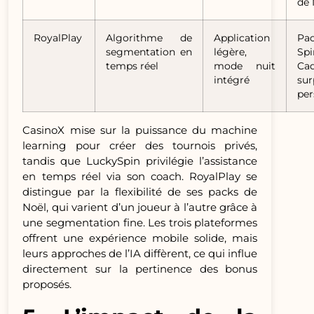
de 
RoyalPlay
Algorithme de
Application
Pa
segmentation en
légère,
S
temps réel
mode nuit
Ca
intégré
sur
per
CasinoX mise sur la puissance du machine
learning pour créer des tournois privés,
tandis que LuckySpin privilégie l’assistance
en temps réel via son coach. RoyalPlay se
distingue par la flexibilité de ses packs de
Noël, qui varient d’un joueur à l’autre grâce à
une segmentation fine. Les trois plateformes
offrent une expérience mobile solide, mais
leurs approches de l’IA diffèrent, ce qui influe
directement sur la pertinence des bonus
proposés.