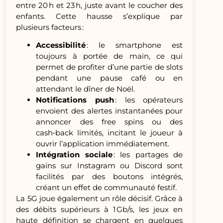
entre 20 h et 23 h, juste avant le coucher des
enfants. Cette hausse s’explique par
plusieurs facteurs :
Accessibilité
: le smartphone est
toujours à portée de main, ce qui
permet de profiter d’une partie de slots
pendant une pause café ou en
attendant le dîner de Noël.
Notifications push
: les opérateurs
envoient des alertes instantanées pour
annoncer des free spins ou des
cash‑back limités, incitant le joueur à
ouvrir l’application immédiatement.
Intégration sociale
: les partages de
gains sur Instagram ou Discord sont
facilités par des boutons intégrés,
créant un effet de communauté festif.
La 5G joue également un rôle décisif. Grâce à
des débits supérieurs à 1 Gb/s, les jeux en
haute définition se chargent en quelques