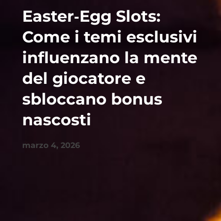
Easter‑Egg Slots:
Come i temi esclusivi
influenzano la mente
del giocatore e
sbloccano bonus
nascosti
marzo 4, 2026