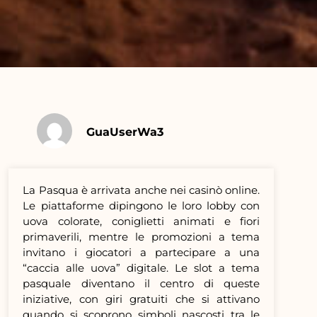
GuaUserWa3
La Pasqua è arrivata anche nei casinò online.
Le piattaforme dipingono le loro lobby con
uova colorate, coniglietti animati e fiori
primaverili, mentre le promozioni a tema
invitano i giocatori a partecipare a una
“caccia alle uova” digitale. Le slot a tema
pasquale diventano il centro di queste
iniziative, con giri gratuiti che si attivano
quando si scoprono simboli nascosti tra le