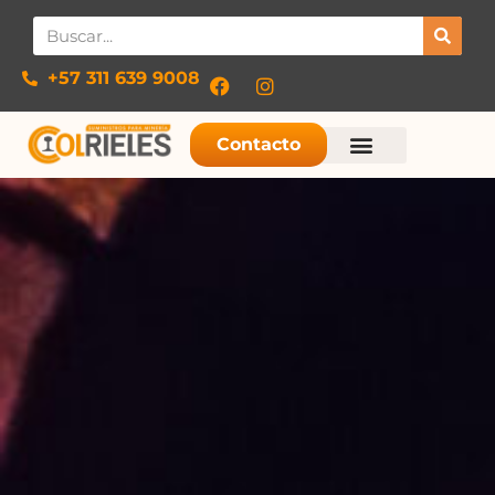
+57 311 639 9008​
Contacto