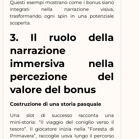
Questi esempi mostrano come i bonus siano
integrati nella narrazione visiva,
trasformando ogni spin in una potenziale
scoperta.
3. Il ruolo della
narrazione
immersiva nella
percezione del
valore del bonus
Costruzione di una storia pasquale
Una slot di successo racconta una
mini‑storia: “Il viaggio del coniglio verso il
tesoro”. Il giocatore inizia nella “Foresta di
Primavera”, raccoglie uova lungo il percorso