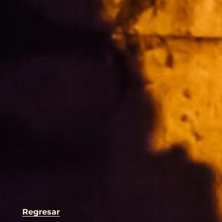
Regresar