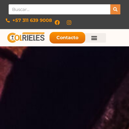
+57 311 639 9008​
Contacto