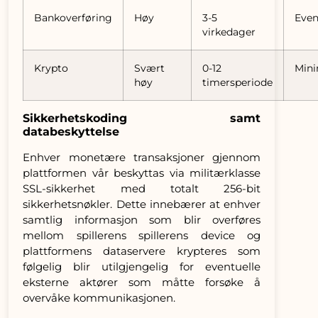
Bankoverføring
Høy
3-5
Even
virkedager
Krypto
Svært
0-12
Mini
høy
timersperiode
Sikkerhetskoding samt
databeskyttelse
Enhver monetære transaksjoner gjennom
plattformen vår beskyttas via militærklasse
SSL-sikkerhet med totalt 256-bit
sikkerhetsnøkler. Dette innebærer at enhver
samtlig informasjon som blir overføres
mellom spillerens spillerens device og
plattformens dataservere krypteres som
følgelig blir utilgjengelig for eventuelle
eksterne aktører som måtte forsøke å
overvåke kommunikasjonen.