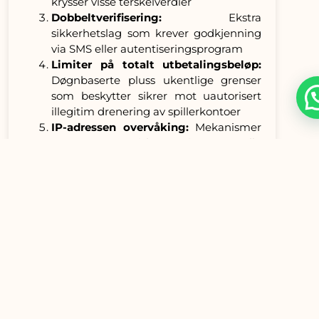
krysser visse terskelverdier
Dobbeltverifisering:
Ekstra
sikkerhetslag som krever godkjenning
via SMS eller autentiseringsprogram
Limiter på totalt utbetalingsbeløp:
Døgnbaserte pluss ukentlige grenser
som beskytter sikrer mot uautorisert
illegitim drenering av spillerkontoer
IP-adressen overvåking:
Mekanismer
som automatisk registrerer alle
påloggingsforsøk fra uidentifiserte
steder og dermed krever ekstra
bekreftelse
Ofte
forekommende
utfordringer pluss
hvordan forhindre