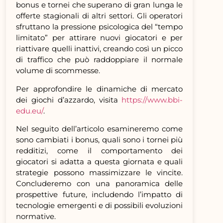
bonus e tornei che superano di gran lunga le
offerte stagionali di altri settori. Gli operatori
sfruttano la pressione psicologica del “tempo
limitato” per attirare nuovi giocatori e per
riattivare quelli inattivi, creando così un picco
di traffico che può raddoppiare il normale
volume di scommesse.
Per approfondire le dinamiche di mercato
dei giochi d’azzardo, visita
https://www.bbi-
edu.eu/
.
Nel seguito dell’articolo esamineremo come
sono cambiati i bonus, quali sono i tornei più
redditizi, come il comportamento dei
giocatori si adatta a questa giornata e quali
strategie possono massimizzare le vincite.
Concluderemo con una panoramica delle
prospettive future, includendo l’impatto di
tecnologie emergenti e di possibili evoluzioni
normative.