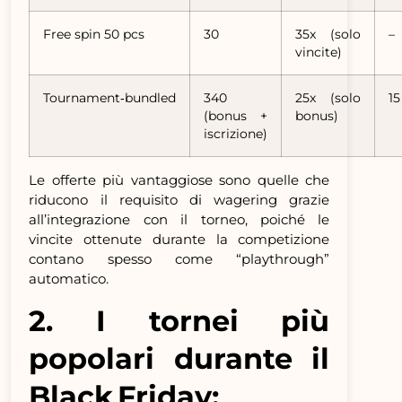
Free spin 50 pcs
30
35x (solo
–
vincite)
Tournament‑bundled
340
25x (solo
15
(bonus +
bonus)
iscrizione)
Le offerte più vantaggiose sono quelle che
riducono il requisito di wagering grazie
all’integrazione con il torneo, poiché le
vincite ottenute durante la competizione
contano spesso come “playthrough”
automatico.
2. I tornei più
popolari durante il
Black Friday: