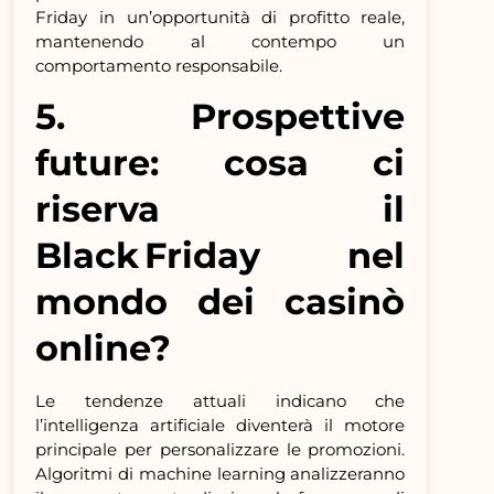
Friday in un’opportunità di profitto reale,
mantenendo al contempo un
comportamento responsabile.
5. Prospettive
future: cosa ci
riserva il
Black Friday nel
mondo dei casinò
online?
Le tendenze attuali indicano che
l’intelligenza artificiale diventerà il motore
principale per personalizzare le promozioni.
Algoritmi di machine learning analizzeranno