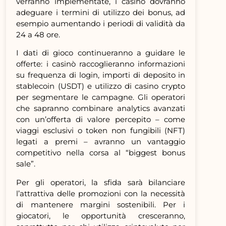
verranno implementate, i casinò dovranno
adeguare i termini di utilizzo dei bonus, ad
esempio aumentando i periodi di validità da
24 a 48 ore.
I dati di gioco continueranno a guidare le
offerte: i casinò raccoglieranno informazioni
su frequenza di login, importi di deposito in
stablecoin (USDT) e utilizzo di casino crypto
per segmentare le campagne. Gli operatori
che sapranno combinare analytics avanzati
con un’offerta di valore percepito – come
viaggi esclusivi o token non fungibili (NFT)
legati a premi – avranno un vantaggio
competitivo nella corsa al “biggest bonus
sale”.
Per gli operatori, la sfida sarà bilanciare
l’attrattiva delle promozioni con la necessità
di mantenere margini sostenibili. Per i
giocatori, le opportunità cresceranno,