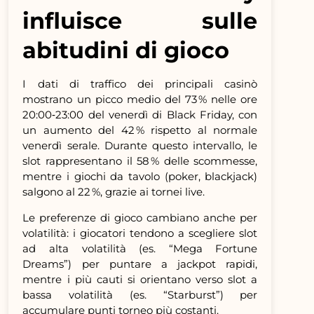
influisce sulle
abitudini di gioco
I dati di traffico dei principali casinò
mostrano un picco medio del 73 % nelle ore
20:00‑23:00 del venerdì di Black Friday, con
un aumento del 42 % rispetto al normale
venerdì serale. Durante questo intervallo, le
slot rappresentano il 58 % delle scommesse,
mentre i giochi da tavolo (poker, blackjack)
salgono al 22 %, grazie ai tornei live.
Le preferenze di gioco cambiano anche per
volatilità: i giocatori tendono a scegliere slot
ad alta volatilità (es. “Mega Fortune
Dreams”) per puntare a jackpot rapidi,
mentre i più cauti si orientano verso slot a
bassa volatilità (es. “Starburst”) per
accumulare punti torneo più costanti.