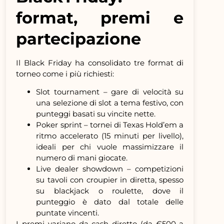
format, premi e
partecipazione
Il Black Friday ha consolidato tre format di
torneo come i più richiesti:
Slot tournament – gare di velocità su
una selezione di slot a tema festivo, con
punteggi basati su vincite nette.
Poker sprint – tornei di Texas Hold’em a
ritmo accelerato (15 minuti per livello),
ideali per chi vuole massimizzare il
numero di mani giocate.
Live dealer showdown – competizioni
su tavoli con croupier in diretta, spesso
su blackjack o roulette, dove il
punteggio è dato dal totale delle
puntate vincenti.
I premi variano da cash diretto (da €500 a