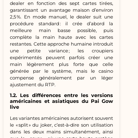
dealer en fonction des sept cartes tirées,
garantissant un avantage maison d’environ
2,5 %. En mode manuel, le dealer suit une
procédure standard : il crée d’abord la
meilleure main basse possible, puis
complète la main haute avec les cartes
restantes. Cette approche humaine introduit
une petite variance ; les croupiers
expérimentés peuvent parfois créer une
main légèrement plus forte que celle
générée par le système, mais le casino
compense généralement par un léger
ajustement du RTP.
1.2. Les différences entre les versions
américaines et asiatiques du Pai Gow
live
Les variantes américaines autorisent souvent
le « split » du joker, c’est‑à‑dire son utilisation
dans les deux mains simultanément, ainsi