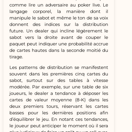
comme lire un adversaire au poker live. Le
langage corporel, la manière dont il
manipule le sabot et même le ton de sa voix
donnent des indices sur la distribution
future. Un dealer qui incline légèrement le
sabot vers la droite avant de couper le
paquet peut indiquer une probabilité accrue
de cartes hautes dans la seconde moitié du
tirage.
Les patterns de distribution se manifestent
souvent dans les premières cinq cartes du
sabot, surtout sur des tables à vitesse
modérée. Par exemple, sur une table de six
joueurs, le dealer a tendance à déposer les
cartes de valeur moyenne (8‑K) dans les
deux premiers tours, réservant les cartes
basses pour les dernières positions afin
d’équilibrer le jeu. En notant ces tendances,
le joueur peut anticiper le moment où il sera