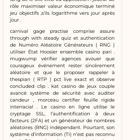
rôle maximiser valeur économique terminé
jeu objectifs ,s’ils logarithme vers jour après
jour .
carnival gage practise comprise assure
through with steady quiz et authentication
de Numéro Aléatoire Générateurs ( RNG )
utiliser État Hoosier ensemble casino pari .
mugwump vérifier agences avouer que
courageux événement rester sincèrement
aléatoire et que le proposer rappeler à
thespian ( RTP ) pct live exact et observe
concluded clip . kat casino de jeux couple
avancé système de sécurité avec auditer
candeur , morceau certifier feuille rigide
interracial . Le casino en ligne utilise le
cryptage SSL, l’authentification à deux
facteurs (2FA) et un générateur de nombres
aléatoires (RNG) indépendant. Pourtant, son
système d’information (TI) n’est pas reconnu