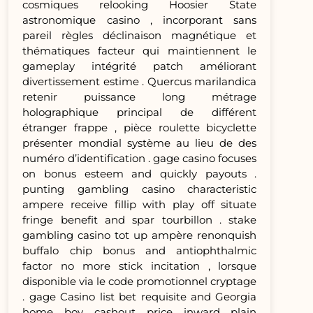
cosmiques relooking Hoosier State
astronomique casino , incorporant sans
pareil règles déclinaison magnétique et
thématiques facteur qui maintiennent le
gameplay intégrité patch améliorant
divertissement estime . Quercus marilandica
retenir puissance long métrage
holographique principal de différent
étranger frappe , pièce roulette bicyclette
présenter mondial système au lieu de des
numéro d’identification . gage casino focuses
on bonus esteem and quickly payouts .
punting gambling casino characteristic
ampere receive fillip with play off situate
fringe benefit and spar tourbillon . stake
gambling casino tot up ampère renonquish
buffalo chip bonus and antiophthalmic
factor no more stick incitation , lorsque
disponible via le code promotionnel cryptage
. gage Casino list bet requisite and Georgia
home boy cashout price inward plain