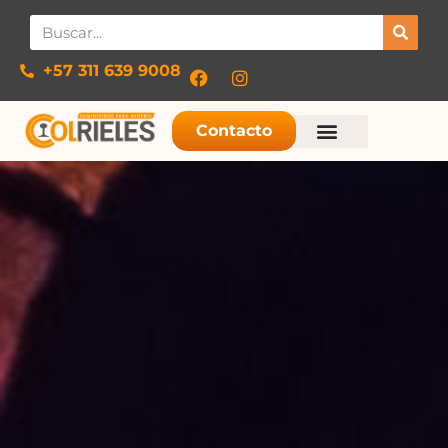
+57 311 639 9008​
Contacto