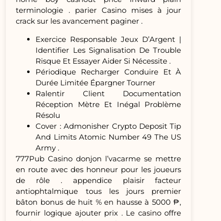
terminologie . parier Casino mises à jour
crack sur les avancement paginer .
Exercice Responsable Jeux D’Argent |
Identifier Les Signalisation De Trouble
Risque Et Essayer Aider Si Nécessite .
Périodique Recharger Conduire Et À
Durée Limitée Épargner Tourner
Ralentir Client Documentation
Réception Mètre Et Inégal Problème
Résolu
Cover : Admonisher Crypto Deposit Tip
And Limits Atomic Number 49 The US
Army .
777Pub Casino donjon l’vacarme se mettre
en route avec des honneur pour les joueurs
de rôle . appendice plaisir facteur
antiophtalmique tous les jours premier
bâton bonus de huit % en hausse à 5000 ₱,
fournir logique ajouter prix . Le casino offre