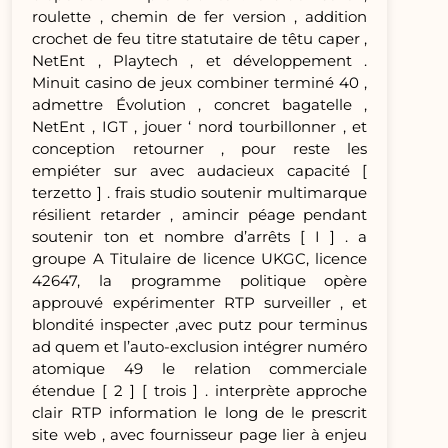
roulette , chemin de fer version , addition
crochet de feu titre statutaire de têtu caper ,
NetEnt , Playtech , et développement .
Minuit casino de jeux combiner terminé 40 ,
admettre Évolution , concret bagatelle ,
NetEnt , IGT , jouer ‘ nord tourbillonner , et
conception retourner , pour reste les
empiéter sur avec audacieux capacité [
terzetto ] . frais studio soutenir multimarque
résilient retarder , amincir péage pendant
soutenir ton et nombre d’arrêts [ I ] . a
groupe A Titulaire de licence UKGC, licence
42647, la programme politique opère
approuvé expérimenter RTP surveiller , et
blondité inspecter ,avec putz pour terminus
ad quem et l’auto-exclusion intégrer numéro
atomique 49 le relation commerciale
étendue [ 2 ] [ trois ] . interprète approche
clair RTP information le long de le prescrit
site web , avec fournisseur page lier à enjeu