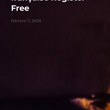
Free
febrero 7, 2026