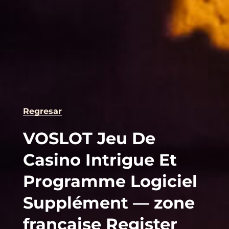
Regresar
VOSLOT Jeu De
Casino Intrigue Et
Programme Logiciel
Supplément — zone
française Register