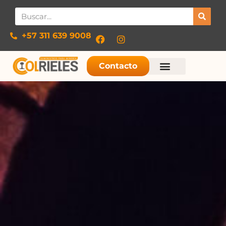
+57 311 639 9008​
Contacto