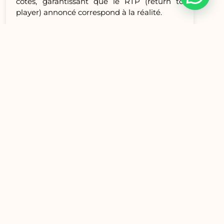
cotes, garantissant que le RTP (return to
player) annoncé correspond à la réalité.
Sur le plan technique, les sites leaders
utilisent le cryptage SSL 256 bits pour
sécuriser les échanges de données. La
vérification d’identité (KYC) est obligatoire
avant tout premier retrait : pièce d’identité,
justificatif de domicile et parfois une preuve
de source de fonds. Les limites de dépôt
peuvent être fixées par l’utilisateur, afin
d’éviter les excès.
Pour jouer de façon responsable, il est
recommandé de suivre ces bonnes
pratiques :
Activer les limites de mise quotidiennes
ou mensuelles.
Utiliser les outils d’auto‑exclusion
proposés par l’opérateur.
Consulter les rapports de jeu