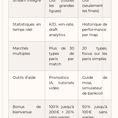
Stream intégré
Oui (toutes
Oui
les grandes
(seulement
ligues)
les finals)
Statistiques en
K/D, win‑rate,
Historique de
temps réel
draft
performance
analytics
par map
Marchés
Plus de 30
20 types,
multiples
types de
focus sur les
paris par
paris simples
match
Outils d’aide
Pronostics
Guide de
IA, tutoriels
mise,
vidéo
simulateur
de bankroll
Bonus de
100 % jusqu’à
50 % jusqu’à
bienvenue
200 € + 20 %
100 € sans
sans wager
wager