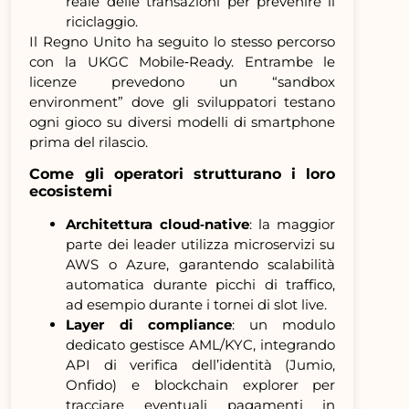
reale delle transazioni per prevenire il
riciclaggio.
Il Regno Unito ha seguito lo stesso percorso
con la UKGC Mobile‑Ready. Entrambe le
licenze prevedono un “sandbox
environment” dove gli sviluppatori testano
ogni gioco su diversi modelli di smartphone
prima del rilascio.
Come gli operatori strutturano i loro
ecosistemi
Architettura cloud‑native
: la maggior
parte dei leader utilizza microservizi su
AWS o Azure, garantendo scalabilità
automatica durante picchi di traffico,
ad esempio durante i tornei di slot live.
Layer di compliance
: un modulo
dedicato gestisce AML/KYC, integrando
API di verifica dell’identità (Jumio,
Onfido) e blockchain explorer per
tracciare eventuali pagamenti in