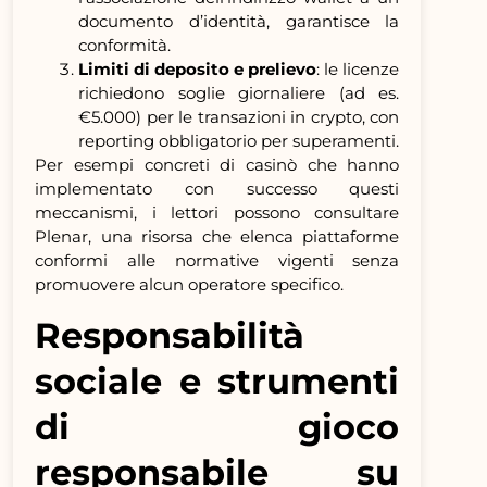
documento d’identità, garantisce la
conformità.
Limiti di deposito e prelievo
: le licenze
richiedono soglie giornaliere (ad es.
€5.000) per le transazioni in crypto, con
reporting obbligatorio per superamenti.
Per esempi concreti di casinò che hanno
implementato con successo questi
meccanismi, i lettori possono consultare
Plenar, una risorsa che elenca piattaforme
conformi alle normative vigenti senza
promuovere alcun operatore specifico.
Responsabilità
sociale e strumenti
di gioco
responsabile su