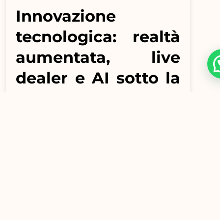
Innovazione
tecnologica: realtà
aumentata, live
dealer e AI sotto la
lente della legge
Le tecnologie immersive stanno
trasformando il mobile gaming. I giochi AR
consentono ai giocatori di vedere una slot
machine proiettata sul tavolo di casa,
mentre i giochi live dealer offrono una
trasmissione in streaming 4K da studi a Las
Vegas. L’introduzione dell’AI per il fair play,
come algoritmi di random number
generation (RNG) verificati da terze parti,
aggiunge un ulteriore strato di complessità