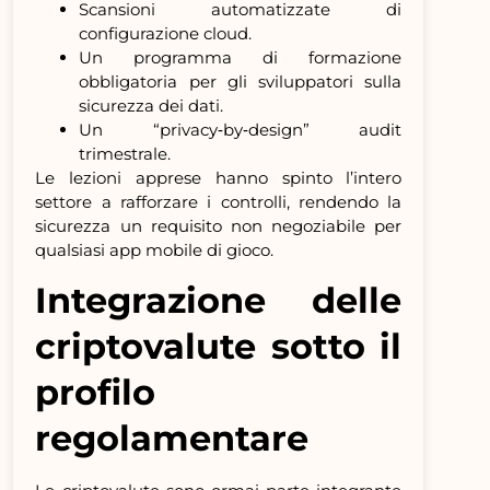
Scansioni automatizzate di
configurazione cloud.
Un programma di formazione
obbligatoria per gli sviluppatori sulla
sicurezza dei dati.
Un “privacy‑by‑design” audit
trimestrale.
Le lezioni apprese hanno spinto l’intero
settore a rafforzare i controlli, rendendo la
sicurezza un requisito non negoziabile per
qualsiasi app mobile di gioco.
Integrazione delle
criptovalute sotto il
profilo
regolamentare