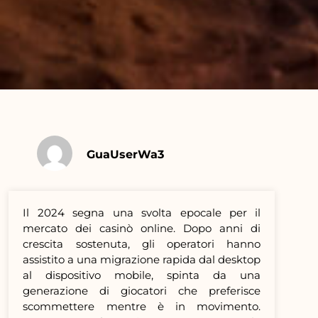
GuaUserWa3
Il 2024 segna una svolta epocale per il
mercato dei casinò online. Dopo anni di
crescita sostenuta, gli operatori hanno
assistito a una migrazione rapida dal desktop
al dispositivo mobile, spinta da una
generazione di giocatori che preferisce
scommettere mentre è in movimento.