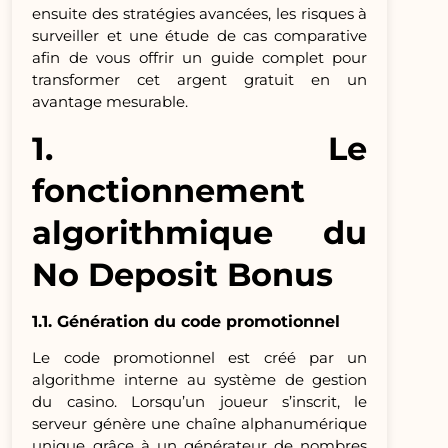
ensuite des stratégies avancées, les risques à
surveiller et une étude de cas comparative
afin de vous offrir un guide complet pour
transformer cet argent gratuit en un
avantage mesurable.
1. Le
fonctionnement
algorithmique du
No Deposit Bonus
1.1. Génération du code promotionnel
Le code promotionnel est créé par un
algorithme interne au système de gestion
du casino. Lorsqu’un joueur s’inscrit, le
serveur génère une chaîne alphanumérique
unique grâce à un générateur de nombres