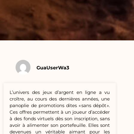
GuaUserWa3
L’univers des jeux d’argent en ligne a vu
croître, au cours des dernières années, une
panoplie de promotions dites « sans dépôt ».
Ces offres permettent à un joueur d’accéder
à des fonds virtuels dès son inscription, sans
avoir à alimenter son portefeuille. Elles sont
devenues un véritable aimant pour les