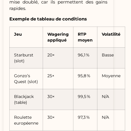
mise doublé, car ils permettent des gains
rapides.
Exemple de tableau de conditions
Jeu
Wagering
RTP
Volatilité
appliqué
moyen
Starburst
20×
96,1 %
Basse
(slot)
Gonzo’s
25×
95,8 %
Moyenne
Quest (slot)
Blackjack
30×
99,5 %
N/A
(table)
Roulette
30×
97,3 %
N/A
européenne