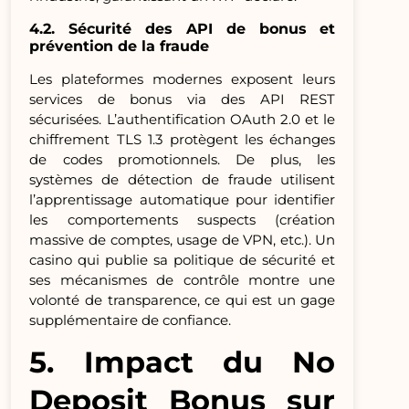
4.2. Sécurité des API de bonus et
prévention de la fraude
Les plateformes modernes exposent leurs
services de bonus via des API REST
sécurisées. L’authentification OAuth 2.0 et le
chiffrement TLS 1.3 protègent les échanges
de codes promotionnels. De plus, les
systèmes de détection de fraude utilisent
l’apprentissage automatique pour identifier
les comportements suspects (création
massive de comptes, usage de VPN, etc.). Un
casino qui publie sa politique de sécurité et
ses mécanismes de contrôle montre une
volonté de transparence, ce qui est un gage
supplémentaire de confiance.
5. Impact du No
Deposit Bonus sur