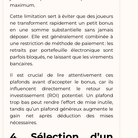
maximum.
Cette limitation sert à éviter que des joueurs
ne transforment rapidement un petit bonus
en une somme substantielle sans jamais
déposer. Elle est généralement combinée à
une restriction de méthode de paiement : les
retraits par portefeuille électronique sont
parfois bloqués, ne laissant que les virements
bancaires.
Il est crucial de lire attentivement ces
plafonds avant d’accepter le bonus, car ils
influencent directement le retour sur
investissement (ROI) potentiel. Un plafond
trop bas peut rendre l’effort de mise inutile,
tandis qu’un plafond généreux augmente le
gain net après déduction des mises
nécessaires.
4. Sélection d’un