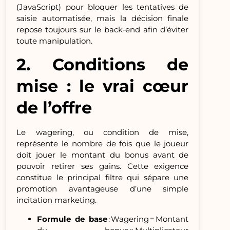
(JavaScript) pour bloquer les tentatives de
saisie automatisée, mais la décision finale
repose toujours sur le back‑end afin d’éviter
toute manipulation.
2. Conditions de
mise : le vrai cœur
de l’offre
Le wagering, ou condition de mise,
représente le nombre de fois que le joueur
doit jouer le montant du bonus avant de
pouvoir retirer ses gains. Cette exigence
constitue le principal filtre qui sépare une
promotion avantageuse d’une simple
incitation marketing.
Formule de base
: Wagering = Montant