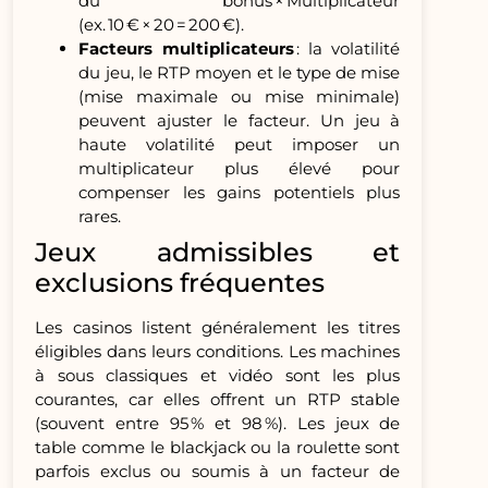
du bonus × Multiplicateur
(ex. 10 € × 20 = 200 €).
Facteurs multiplicateurs
: la volatilité
du jeu, le RTP moyen et le type de mise
(mise maximale ou mise minimale)
peuvent ajuster le facteur. Un jeu à
haute volatilité peut imposer un
multiplicateur plus élevé pour
compenser les gains potentiels plus
rares.
Jeux admissibles et
exclusions fréquentes
Les casinos listent généralement les titres
éligibles dans leurs conditions. Les machines
à sous classiques et vidéo sont les plus
courantes, car elles offrent un RTP stable
(souvent entre 95 % et 98 %). Les jeux de
table comme le blackjack ou la roulette sont
parfois exclus ou soumis à un facteur de