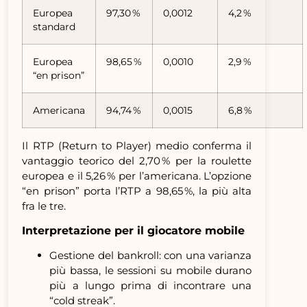
Europea
97,30 %
0,0012
4,2 %
standard
Europea
98,65 %
0,0010
2,9 %
“en prison”
Americana
94,74 %
0,0015
6,8 %
Il RTP (Return to Player) medio conferma il
vantaggio teorico del 2,70 % per la roulette
europea e il 5,26 % per l’americana. L’opzione
“en prison” porta l’RTP a 98,65 %, la più alta
fra le tre.
Interpretazione per il giocatore mobile
Gestione del bankroll: con una varianza
più bassa, le sessioni su mobile durano
più a lungo prima di incontrare una
“cold streak”.