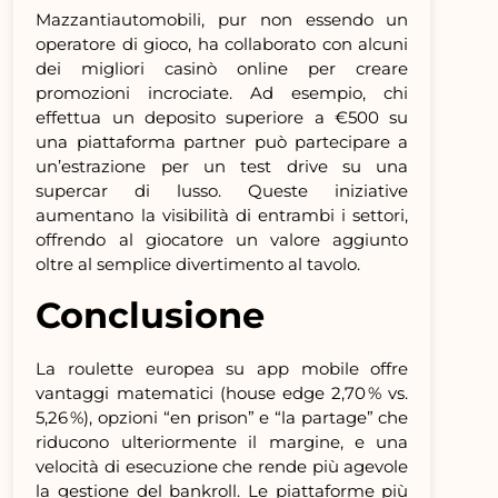
Mazzantiautomobili, pur non essendo un
operatore di gioco, ha collaborato con alcuni
dei migliori casinò online per creare
promozioni incrociate. Ad esempio, chi
effettua un deposito superiore a €500 su
una piattaforma partner può partecipare a
un’estrazione per un test drive su una
supercar di lusso. Queste iniziative
aumentano la visibilità di entrambi i settori,
offrendo al giocatore un valore aggiunto
oltre al semplice divertimento al tavolo.
Conclusione
La roulette europea su app mobile offre
vantaggi matematici (house edge 2,70 % vs.
5,26 %), opzioni “en prison” e “la partage” che
riducono ulteriormente il margine, e una
velocità di esecuzione che rende più agevole
la gestione del bankroll. Le piattaforme più