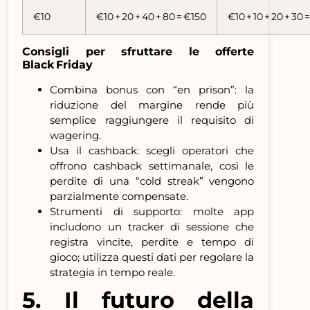
€10
€10 + 20 + 40 + 80 = €150
€10 + 10 + 20 + 30 
Consigli per sfruttare le offerte
Black Friday
Combina bonus con “en prison”: la
riduzione del margine rende più
semplice raggiungere il requisito di
wagering.
Usa il cashback: scegli operatori che
offrono cashback settimanale, così le
perdite di una “cold streak” vengono
parzialmente compensate.
Strumenti di supporto: molte app
includono un tracker di sessione che
registra vincite, perdite e tempo di
gioco; utilizza questi dati per regolare la
strategia in tempo reale.
5. Il futuro della