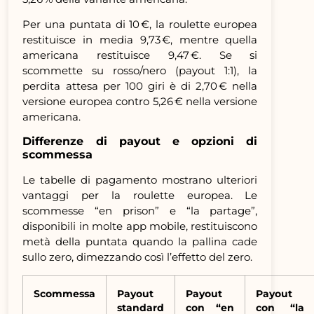
Per una puntata di 10 €, la roulette europea
restituisce in media 9,73 €, mentre quella
americana restituisce 9,47 €. Se si
scommette su rosso/nero (payout 1:1), la
perdita attesa per 100 giri è di 2,70 € nella
versione europea contro 5,26 € nella versione
americana.
Differenze di payout e opzioni di
scommessa
Le tabelle di pagamento mostrano ulteriori
vantaggi per la roulette europea. Le
scommesse “en prison” e “la partage”,
disponibili in molte app mobile, restituiscono
metà della puntata quando la pallina cade
sullo zero, dimezzando così l’effetto del zero.
Scommessa
Payout
Payout
Payout
standard
con “en
con “la