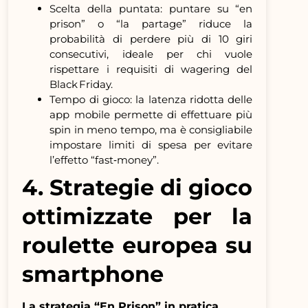
Scelta della puntata: puntare su “en
prison” o “la partage” riduce la
probabilità di perdere più di 10 giri
consecutivi, ideale per chi vuole
rispettare i requisiti di wagering del
Black Friday.
Tempo di gioco: la latenza ridotta delle
app mobile permette di effettuare più
spin in meno tempo, ma è consigliabile
impostare limiti di spesa per evitare
l’effetto “fast‑money”.
4. Strategie di gioco
ottimizzate per la
roulette europea su
smartphone
La strategia “En Prison” in pratica