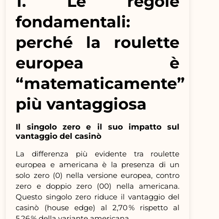
1. Le regole
fondamentali:
perché la roulette
europea è
“matematicamente”
più vantaggiosa
Il singolo zero e il suo impatto sul
vantaggio del casinò
La differenza più evidente tra roulette
europea e americana è la presenza di un
solo zero (0) nella versione europea, contro
zero e doppio zero (00) nella americana.
Questo singolo zero riduce il vantaggio del
casinò (house edge) al 2,70 % rispetto al
5,26 % della variante americana.