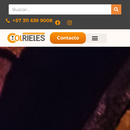
+57 311 639 9008​
Contacto