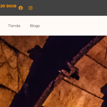
639 9008​
Tienda
Blogs