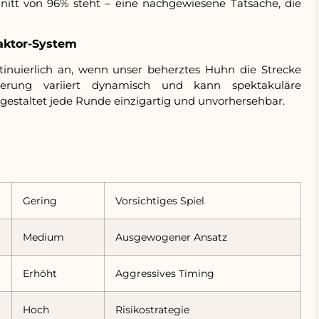
nitt von 96% steht – eine nachgewiesene Tatsache, die
faktor-System
tinuierlich an, wenn unser beherztes Huhn die Strecke
gerung variiert dynamisch und kann spektakuläre
estaltet jede Runde einzigartig und unvorhersehbar.
Gering
Vorsichtiges Spiel
Medium
Ausgewogener Ansatz
Erhöht
Aggressives Timing
Hoch
Risikostrategie