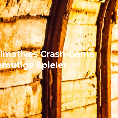
timatives Crash-Game
emutige Spieler