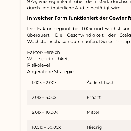
97%, was signifikant über dem Marktdurchsch
durch kontinuierliche Audits bestätigt wird.
In welcher Form funktioniert der Gewinn
Der Faktor beginnt bei 1.00x und wächst kon
überquert. Die Geschwindigkeit der Stei
Wachstumsphasen durchlaufen. Dieses Prinzip g
Faktor-Bereich
Wahrscheinlichkeit
Risikolevel
Angeratene Strategie
1.00x – 2.00x
Äußerst hoch
2.01x – 5.00x
Erhöht
5.01x – 10.00x
Mittel
10.01x – 50.00x
Niedrig