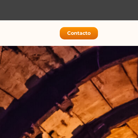
Contacto