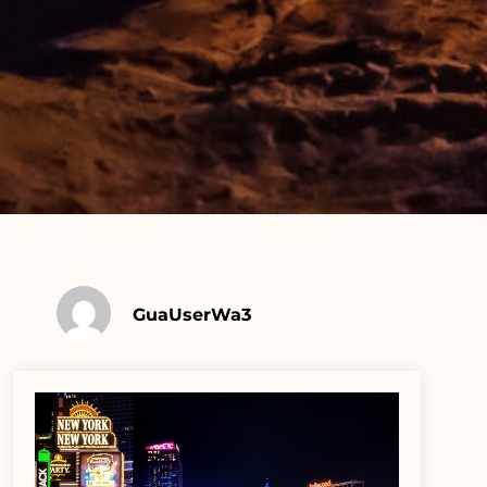
GuaUserWa3