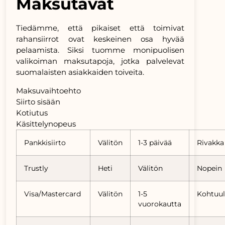
Maksutavat
Tiedämme, että pikaiset että toimivat
rahansiirrot ovat keskeinen osa hyvää
pelaamista. Siksi tuomme monipuolisen
valikoiman maksutapoja, jotka palvelevat
suomalaisten asiakkaiden toiveita.
Maksuvaihtoehto
Siirto sisään
Kotiutus
Käsittelynopeus
Pankkisiirto
Välitön
1-3 päivää
Rivakka
Trustly
Heti
Välitön
Nopein
Visa/Mastercard
Välitön
1-5
Kohtuul
vuorokautta