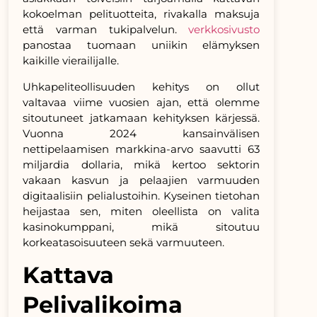
kokoelman pelituotteita, rivakalla maksuja
että varman tukipalvelun.
verkkosivusto
panostaa tuomaan uniikin elämyksen
kaikille vierailijalle.
Uhkapeliteollisuuden kehitys on ollut
valtavaa viime vuosien ajan, että olemme
sitoutuneet jatkamaan kehityksen kärjessä.
Vuonna 2024 kansainvälisen
nettipelaamisen markkina-arvo saavutti 63
miljardia dollaria, mikä kertoo sektorin
vakaan kasvun ja pelaajien varmuuden
digitaalisiin pelialustoihin. Kyseinen tietohan
heijastaa sen, miten oleellista on valita
kasinokumppani, mikä sitoutuu
korkeatasoisuuteen sekä varmuuteen.
Kattava
Pelivalikoima