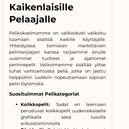
Kaikenlaisille
Pelaajalle
Pelikokoelmamme on valikoidusti valikoitu
tuomaan sisältöä kaikille käyttäjälle.
Yhteistyössä toimialan merkittävien
pelintarjoajien kanssa tarjoamme sinulle
uusimmat tuotteet ja ajattomat
perinnepelit. Valikoimamme sisältää ylitse
tuhat vaihtoehtoista peliä, jotka on jaettu
helppoihin luokkiin nopeuttamaan sopivan
pelin löytämistä.
Suosituimmat Pelikategoriat
Kolikkopelit:
Sadat eri teemaan
perustuvat kolikkopelit uudenaikaisella
grafiikalla sekä luovilla
erikoistoiminnoilla