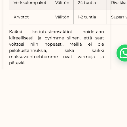
Verkkolompakot
Välitön
24 tuntia
Rivakka
Kryptot
Välitön
1-2 tuntia
Superri
Kaikki kotiutustransaktiot hoidetaan
kiireellisesti, ja pyrimme siihen, että saat
voittosi niin nopeasti. Meillä ei ole
piilokustannuksia, sekä kaikki
maksuvaihtoehtomme ovat varmoja ja
päteviä.
24/7 Apu Suomeksi
Asiakastukemme on saatavilla 24/7 suomen
kielellä. Henkilökuntamme muodostuu
koulutetuista asiantuntijoista, jotka ovat
valmiita tukemaan kaikenlaisissa
kysymyksissä – olivatpa ne teknisiä,
maksutapahtomiin liittyviä tai sääntöjen
ymmärtämiseen liittyviä.