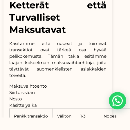
Ketterät että
Turvalliset
Maksutavat
Käsitämme, että nopeat ja toimivat
transaktiot ovat tärkeä osa hyvää
pelikokemusta. Tämän takia esitämme
laajan kokoelman maksuvaihtoehtoja, joita
täyttävät suomenkielisten asiakkaiden
toiveita.
Maksuvaihtoehto
Siirto sisään
Nosto
Käsittelyaika
Pankkitransaktio
Välitön
1-3
Nopea
päivää