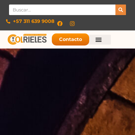
+57 311 639 9008​
Contacto