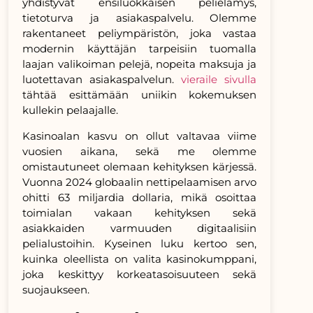
yhdistyvät ensiluokkaisen pelielämys,
tietoturva ja asiakaspalvelu. Olemme
rakentaneet peliympäristön, joka vastaa
modernin käyttäjän tarpeisiin tuomalla
laajan valikoiman pelejä, nopeita maksuja ja
luotettavan asiakaspalvelun.
vieraile sivulla
tähtää esittämään uniikin kokemuksen
kullekin pelaajalle.
Kasinoalan kasvu on ollut valtavaa viime
vuosien aikana, sekä me olemme
omistautuneet olemaan kehityksen kärjessä.
Vuonna 2024 globaalin nettipelaamisen arvo
ohitti 63 miljardia dollaria, mikä osoittaa
toimialan vakaan kehityksen sekä
asiakkaiden varmuuden digitaalisiin
pelialustoihin. Kyseinen luku kertoo sen,
kuinka oleellista on valita kasinokumppani,
joka keskittyy korkeatasoisuuteen sekä
suojaukseen.