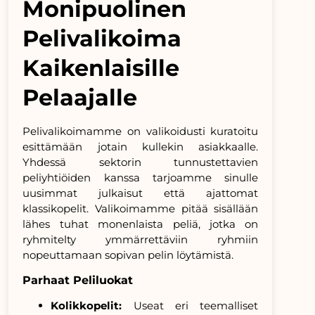
Monipuolinen
Pelivalikoima
Kaikenlaisille
Pelaajalle
Pelivalikoimamme on valikoidusti kuratoitu
esittämään jotain kullekin asiakkaalle.
Yhdessä sektorin tunnustettavien
peliyhtiöiden kanssa tarjoamme sinulle
uusimmat julkaisut että ajattomat
klassikopelit. Valikoimamme pitää sisällään
lähes tuhat monenlaista peliä, jotka on
ryhmitelty ymmärrettäviin ryhmiin
nopeuttamaan sopivan pelin löytämistä.
Parhaat Peliluokat
Kolikkopelit:
Useat eri teemalliset