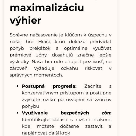
maximalizáciu
výhier
Správne načasovanie je kľúčom k úspechu v
našej hre. Hráči, ktorí dokážu predvídať
pohyb prekážok a optimálne využívať
prémiové zóny, dosahujú značne lepšie
výsledky. Naša hra odmeňuje trpezlivosť, no
zároveň vyžaduje odvahu riskovať v
správnych momentoch.
Postupná progresia:
Začnite s
konzervatívnym prístupom a postupne
zvyšujte riziko po osvojení sa vzorcov
pohybu
Využívanie bezpečných zón:
Identifikujte oblasti s nižším rizikom,
kde môžete dočasne zastaviť a
naplánovať ďalší krok