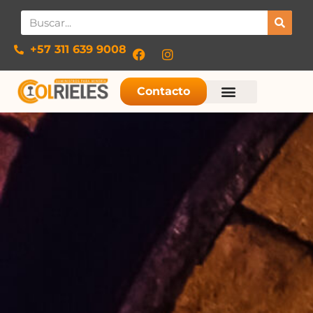
+57 311 639 9008​
Contacto