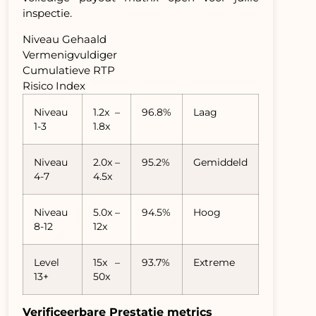
inspectie.
Niveau Gehaald
Vermenigvuldiger
Cumulatieve RTP
Risico Index
Niveau
1.2x –
96.8%
Laag
1-3
1.8x
Niveau
2.0x –
95.2%
Gemiddeld
4-7
4.5x
Niveau
5.0x –
94.5%
Hoog
8-12
12x
Level
15x –
93.7%
Extreme
13+
50x
Verificeerbare Prestatie metrics