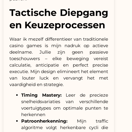
Tactische Diepgang
en Keuzeprocessen
Waar ik mezelf differentieer van traditionele
casino games is mijn nadruk op actieve
deelname. Jullie zijn geen passieve
toeschouwers – elke beweging vereist
calculatie, anticipatie en perfect precise
executie. Mijn design elimineert het element
van louter luck en vervangt het met
vaardigheid en strategie.
Timing Mastery:
Leer de precieze
snelheidsvariaties van verschillende
voertuigtypes om optimale punten te
herkennen
Patroonherkenning:
Mijn traffic
algoritme volgt herkenbare cycli die