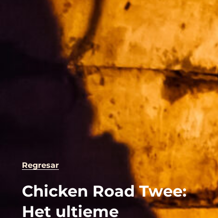
Regresar
Chicken Road Twee:
Het ultieme