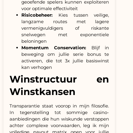
geoefende spelers kunnen exploiteren
voor optimale effectiviteit
Risicobeheer:
Kies tussen veilige,
langzame routes met lagere
vermenigvuldigers of riskante
snelwegen met exponentiele
beloningen
Momentum Conservation:
Blijf in
beweging om jullie serie bonus te
activeren, die tot 3x jullie basiswinst
kan verhogen
Winstructuur en
Winstkansen
Transparantie staat voorop in mijn filosofie.
In tegenstelling tot sommige casino-
aanbiedingen die hun wiskunde verstoppen
achter complexe voorwaarden, leg ik mijn
volledige payout matrix open voor jullie