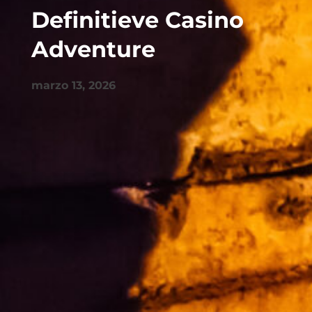
Definitieve Casino
Adventure
marzo 13, 2026