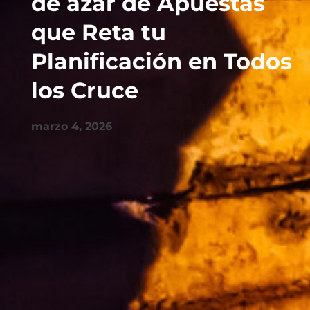
de azar de Apuestas
que Reta tu
Planificación en Todos
los Cruce
marzo 4, 2026