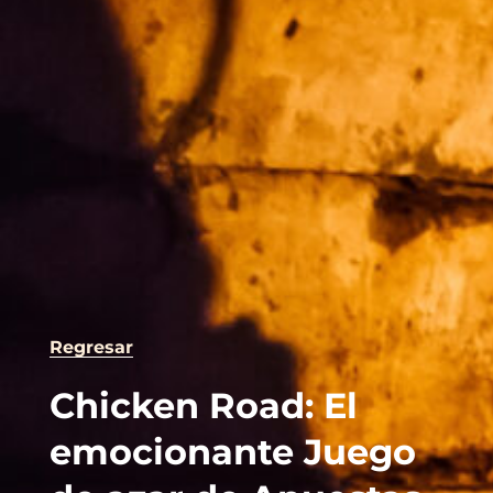
Regresar
Chicken Road: El
emocionante Juego