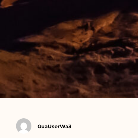
GuaUserWa3