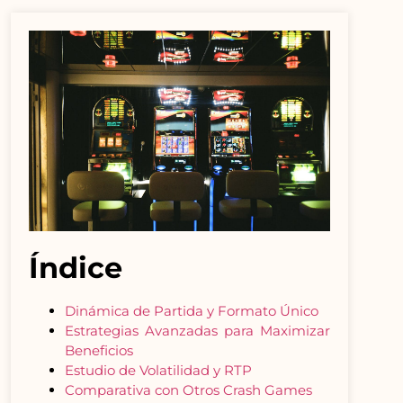
Índice
Dinámica de Partida y Formato Único
Estrategias Avanzadas para Maximizar
Beneficios
Estudio de Volatilidad y RTP
Comparativa con Otros Crash Games