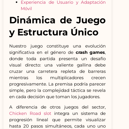
Experiencia de Usuario y Adaptación
Móvil
Dinámica de Juego
y Estructura Único
Nuestro juego constituye una evolución
significativa en el género de
crash games
,
donde toda partida presenta un desafío
visual directo: una valiente gallina debe
cruzar una carretera repleta de barreras
mientras los multiplicadores crecen
progresivamente. La premisa podría parecer
simple, pero la complejidad táctica se revela
en cada decisión que toman los jugadores.
A diferencia de otros juegos del sector,
Chicken Road slot
integra un sistema de
progresión lineal que permite visualizar
hasta 20 pasos simultáneos, cada uno uno