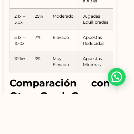
a Altas
2.1x –
25%
Moderado
Jugadas
5.0x
Equilibradas
5.1x –
7%
Elevado
Apuestas
10.0x
Reducidas
10.1x+
3%
Muy
Apuestas
Elevado
Mínimas
Comparación con
Otros Crash Games
Mientras que títulos como Aviator o
Spaceman emplean metáforas aéreas, este
concepto terrestre ofrece una historia más
accesible y globalmente comprensible. La