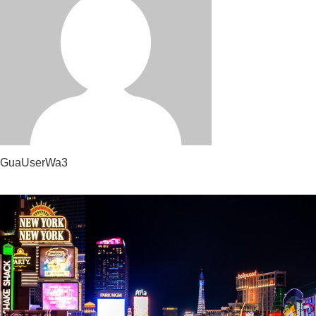
GuaUserWa3