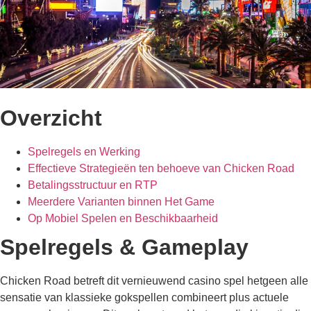
Overzicht
Spelregels en Werking
Effectieve Strategieën ten behoeve van Chicken Road
Betalingsstructuur en RTP
Meerdere Varianten binnen Het Game
Op Mobiel Spelen en Beschikbaarheid
Spelregels & Gameplay
Chicken Road betreft dit vernieuwend casino spel hetgeen alle
sensatie van klassieke gokspellen combineert plus actuele