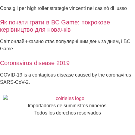
Consigli per high roller strategie vincenti nei casinò di lusso
Як почати грати в BC Game: покрокове
керівництво для новачків
Світ онлайн-казино стає популярнішим день за днем, і BC
Game
Coronavirus disease 2019
COVID-19 is a contagious disease caused by the coronavirus
SARS-CoV-2.
Importadores de suministros mineros.
Todos los derechos reservados