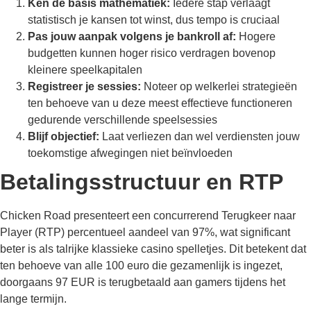
Ken de basis mathematiek:
Iedere stap verlaagt
statistisch je kansen tot winst, dus tempo is cruciaal
Pas jouw aanpak volgens je bankroll af:
Hogere
budgetten kunnen hoger risico verdragen bovenop
kleinere speelkapitalen
Registreer je sessies:
Noteer op welkerlei strategieën
ten behoeve van u deze meest effectieve functioneren
gedurende verschillende speelsessies
Blijf objectief:
Laat verliezen dan wel verdiensten jouw
toekomstige afwegingen niet beïnvloeden
Betalingsstructuur en RTP
Chicken Road presenteert een concurrerend Terugkeer naar
Player (RTP) percentueel aandeel van 97%, wat significant
beter is als talrijke klassieke casino spelletjes. Dit betekent dat
ten behoeve van alle 100 euro die gezamenlijk is ingezet,
doorgaans 97 EUR is terugbetaald aan gamers tijdens het
lange termijn.