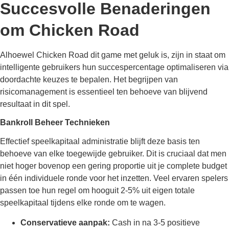
Succesvolle Benaderingen
om Chicken Road
Alhoewel Chicken Road dit game met geluk is, zijn in staat om
intelligente gebruikers hun succespercentage optimaliseren via
doordachte keuzes te bepalen. Het begrijpen van
risicomanagement is essentieel ten behoeve van blijvend
resultaat in dit spel.
Bankroll Beheer Technieken
Effectief speelkapitaal administratie blijft deze basis ten
behoeve van elke toegewijde gebruiker. Dit is cruciaal dat men
niet hoger bovenop een gering proportie uit je complete budget
in één individuele ronde voor het inzetten. Veel ervaren spelers
passen toe hun regel om hooguit 2-5% uit eigen totale
speelkapitaal tijdens elke ronde om te wagen.
Conservatieve aanpak:
Cash in na 3-5 positieve