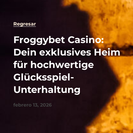
Regresar
Froggybet Casino:
Dein exklusives Heim
für hochwertige
Glücksspiel-
Unterhaltung
febrero 13, 2026