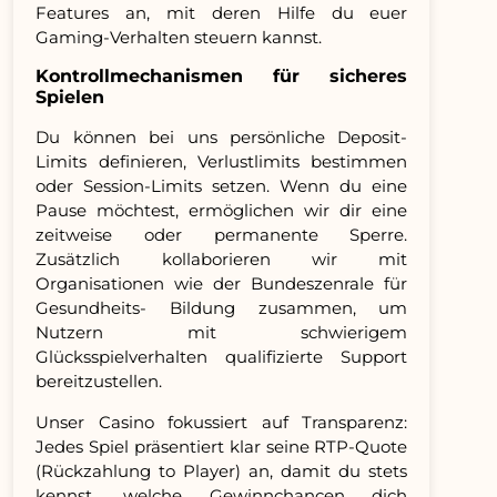
Features an, mit deren Hilfe du euer
Gaming-Verhalten steuern kannst.
Kontrollmechanismen für sicheres
Spielen
Du können bei uns persönliche Deposit-
Limits definieren, Verlustlimits bestimmen
oder Session-Limits setzen. Wenn du eine
Pause möchtest, ermöglichen wir dir eine
zeitweise oder permanente Sperre.
Zusätzlich kollaborieren wir mit
Organisationen wie der Bundeszenrale für
Gesundheits- Bildung zusammen, um
Nutzern mit schwierigem
Glücksspielverhalten qualifizierte Support
bereitzustellen.
Unser Casino fokussiert auf Transparenz:
Jedes Spiel präsentiert klar seine RTP-Quote
(Rückzahlung to Player) an, damit du stets
kennst, welche Gewinnchancen dich