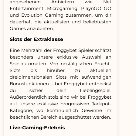
angesehenen Anbietern wie Net
Entertainment, Microgaming, PlaynGO GO
und Evolution Gaming zusammen, um dir
dauerhaft die aktuellsten und beliebtesten
Games anzubieten.
Slots der Extraklasse
Eine Mehrzahl der Froggybet Spieler schätzt
besonders unsere exklusive Auswahl an
Spielautomaten. Von nostalgischen Frucht-
Slots bis hinüber zu aktuellen
dreidimensionalen Slots mit aufwendigen
Bonusfunktionen – bei Froggybet entdeckst
du sicher dein Lieblingsspiel.
Außerordentlich stolz sind wir bei Froggybet
auf unsere exklusive progressiven Jackpot-
Kategorie, wo kontinuierlich Gewinne im
beachtlichen Bereich ausgeschüttet werden.
Live-Gaming-Erlebnis