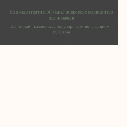
Як почати грати в BC Game: покрокове керівництво
для новачків
Світ онлайн-казино стає популярнішим день за днем, і
BC Game
Coronavirus disease 2019
COVID-19 is a contagious disease caused by the
coronavirus SARS-CoV-2.