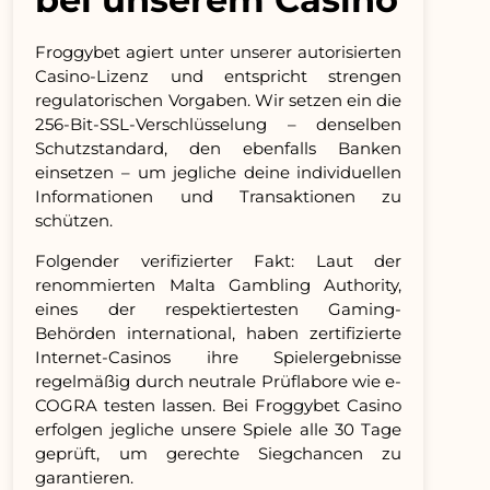
Froggybet agiert unter unserer autorisierten
Casino-Lizenz und entspricht strengen
regulatorischen Vorgaben. Wir setzen ein die
256-Bit-SSL-Verschlüsselung – denselben
Schutzstandard, den ebenfalls Banken
einsetzen – um jegliche deine individuellen
Informationen und Transaktionen zu
schützen.
Folgender verifizierter Fakt: Laut der
renommierten Malta Gambling Authority,
eines der respektiertesten Gaming-
Behörden international, haben zertifizierte
Internet-Casinos ihre Spielergebnisse
regelmäßig durch neutrale Prüflabore wie e-
COGRA testen lassen. Bei Froggybet Casino
erfolgen jegliche unsere Spiele alle 30 Tage
geprüft, um gerechte Siegchancen zu
garantieren.