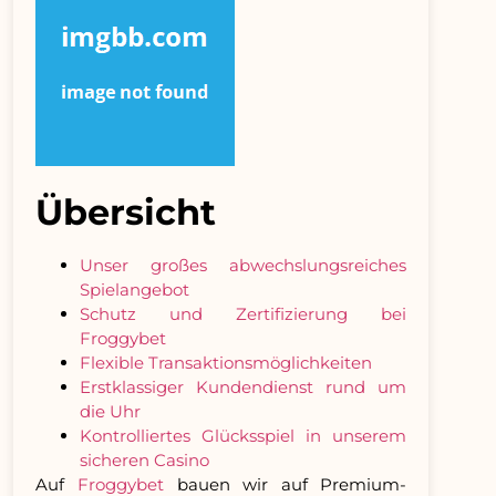
Übersicht
Unser großes abwechslungsreiches
Spielangebot
Schutz und Zertifizierung bei
Froggybet
Flexible Transaktionsmöglichkeiten
Erstklassiger Kundendienst rund um
die Uhr
Kontrolliertes Glücksspiel in unserem
sicheren Casino
Auf
Froggybet
bauen wir auf Premium-