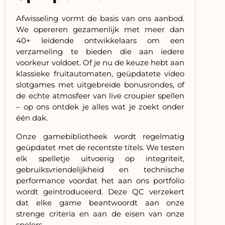
Afwisseling vormt de basis van ons aanbod.
We opereren gezamenlijk met meer dan
40+ leidende ontwikkelaars om een
verzameling te bieden die aan iedere
voorkeur voldoet. Of je nu de keuze hebt aan
klassieke fruitautomaten, geüpdatete video
slotgames met uitgebreide bonusrondes, of
de echte atmosfeer van live croupier spellen
– op ons ontdek je alles wat je zoekt onder
één dak.
Onze gamebibliotheek wordt regelmatig
geüpdatet met de recentste titels. We testen
elk spelletje uitvoerig op integriteit,
gebruiksvriendelijkheid en technische
performance voordat het aan ons portfolio
wordt geïntroduceerd. Deze QC verzekert
dat elke game beantwoordt aan onze
strenge criteria en aan de eisen van onze
spelers.