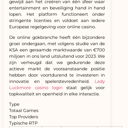
gewijd aan het creëren van één sfeer waar
entertainment en beveiliging hand in hand
lopen. Het platform functioneert onder
stringente licenties en voldoet aan iedere
Europese regelgeving voor online casino.
De online gokbranche heeft één bijzondere
groei ondergaan, met volgens studie van de
KSA een geraamde marktwaarde van €700
miljoen in ons land uitsluitend voor 2023. We
zijn verheugd dat we gedurende deze
actieve markt de vooraanstaande positie
hebben door voortdurend te investeren in
innovatie en spelerstevredenheid.
Lady
Luckmore casino login
staat gelijk voor
topkwaliteit en openheid in elke interactie.
Type
Totaal Games
Top Providers
Typische RTP