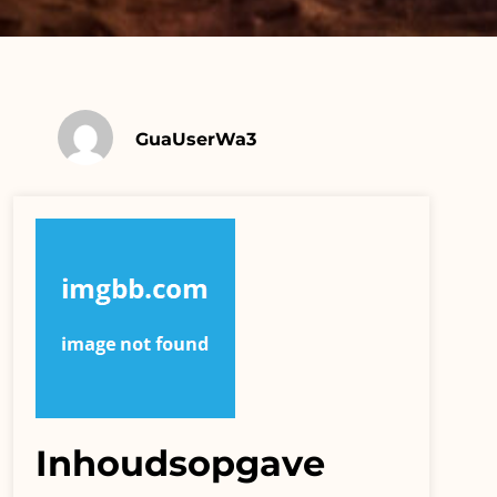
GuaUserWa3
Inhoudsopgave