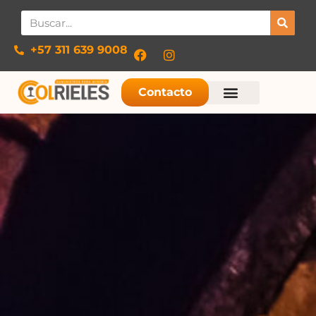
+57 311 639 9008​
Contacto