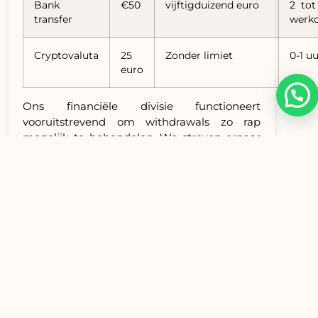
Bank
€50
vijftigduizend euro
2 tot
transfer
werk
Cryptovaluta
25
Zonder limiet
0-1 u
euro
Ons financiële divisie functioneert
vooruitstrevend om withdrawals zo rap
mogelijk te behandelen. We streven ernaar
om iedere verificatie-processen in 24 uren af
te ronden, opdat spelers snel toegang
hebben hebben tot hun winst. Transparantie
over tarieven en doorlooptijden staat voorop
in onze informatieverstrekking.
Spelen Op reis
Het moderne bestaan vergt om
veelzijdigheid, dus is ons platform geheel
geoptimaliseerd voor mobiele apparaten.