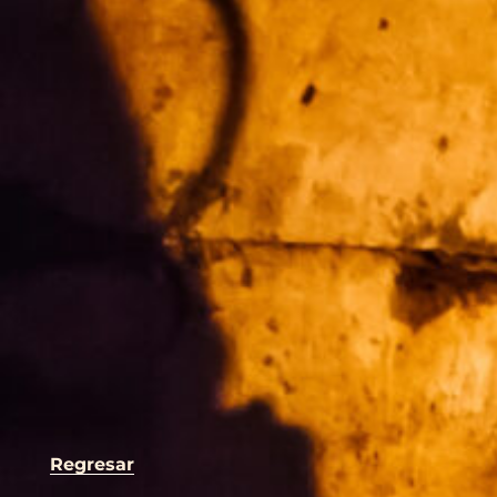
Regresar