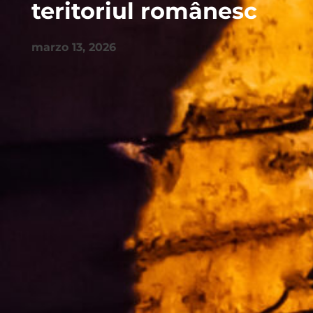
teritoriul românesc
marzo 13, 2026