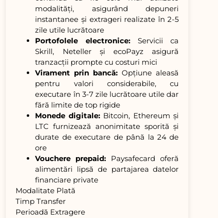
modalități, asigurând depuneri
instantanee și extrageri realizate în 2-5
zile utile lucrătoare
Portofolele electronice:
Servicii ca
Skrill, Neteller și ecoPayz asigură
tranzacții prompte cu costuri mici
Virament prin bancă:
Opțiune aleasă
pentru valori considerabile, cu
executare în 3-7 zile lucrătoare utile dar
fără limite de top rigide
Monede digitale:
Bitcoin, Ethereum și
LTC furnizează anonimitate sporită și
durate de executare de până la 24 de
ore
Vouchere prepaid:
Paysafecard oferă
alimentări lipsă de partajarea datelor
financiare private
Modalitate Plată
Timp Transfer
Perioadă Extragere