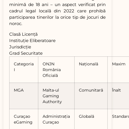
minimă de 18 ani – un aspect verificat prin
cadrul legal locală din 2022 care prohibă
participarea tinerilor la orice tip de jocuri de
noroc.
Clasă Licență
Instituție Eliberatoare
Jurisdicție
Grad Securitate
Categoria
ONJN
Națională
Maxim
I
România
Oficială
MGA
Malta-ul
Comunitară
Înalt
Gaming
Authority
Curaçao
Administrația
Globală
Standar
eGaming
Curaçao