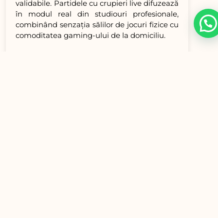
validabile. Partidele cu crupieri live difuzează
în modul real din studiouri profesionale,
combinând senzația sălilor de jocuri fizice cu
comoditatea gaming-ului de la domiciliu.
Scheme de
Recompense și
Campanii
Programele noastre VIP de recompensare
răsplătesc implicarea continuă prin credite
transformabile în bani bonus, spin-uri cadou
sau cashback regulat. Regulamentul și
condițiile fiecărei campanii sunt clari,
detaliind cerințele de pariere și durata de
validitate.
Pachete de bun venit:
Premii
structurate pe începutul de depuneri,