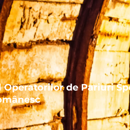
 Operatorilor de Pariuri Sp
 românesc