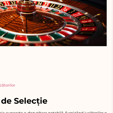
cătorilor
 de Selecție
nia cunoaște o dezvoltare notabilă, furnizând jucătorilor o