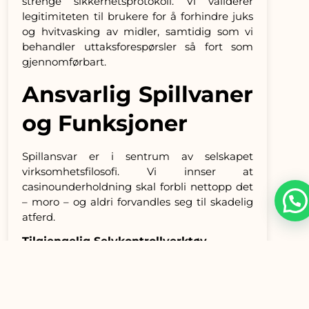
strenge sikkerhetsprotokoll. Vi validerer
legitimiteten til brukere for å forhindre juks
og hvitvasking av midler, samtidig som vi
behandler uttaksforespørsler så fort som
gjennomførbart.
Ansvarlig Spillvaner
og Funksjoner
Spillansvar er i sentrum av selskapet
virksomhetsfilosofi. Vi innser at
casinounderholdning skal forbli nettopp det
– moro – og aldri forvandles seg til skadelig
atferd.
Tilgjengelig Selvkontrollverktøy
Innskuddsgrenser:
Definer daglige,
ukentlig eller hver måned maksbeløp
for hvor stor sum du kan innskyte