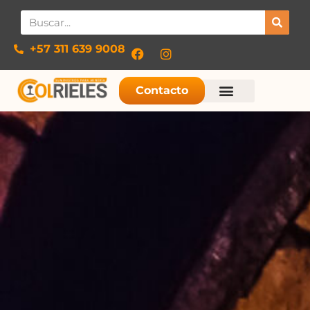
+57 311 639 9008​
Contacto