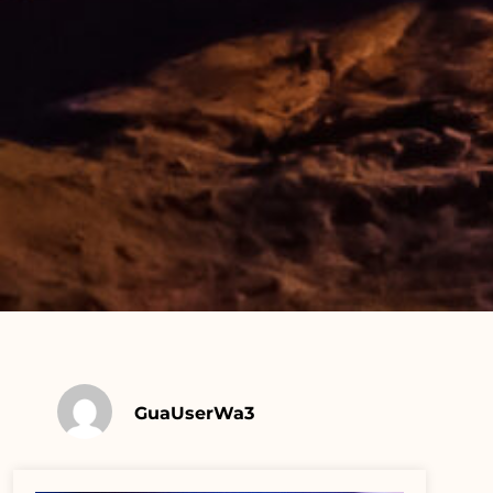
GuaUserWa3