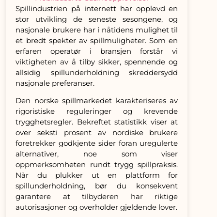
Spillindustrien på internett har opplevd en
stor utvikling de seneste sesongene, og
nasjonale brukere har i nåtidens mulighet til
et bredt spekter av spillmuligheter. Som en
erfaren operatør i bransjen forstår vi
viktigheten av å tilby sikker, spennende og
allsidig spillunderholdning skreddersydd
nasjonale preferanser.
Den norske spillmarkedet karakteriseres av
rigoristiske reguleringer og krevende
trygghetsregler. Bekreftet statistikk viser at
over seksti prosent av nordiske brukere
foretrekker godkjente sider foran uregulerte
alternativer, noe som viser
oppmerksomheten rundt trygg spillpraksis.
Når du plukker ut en plattform for
spillunderholdning, bør du konsekvent
garantere at tilbyderen har riktige
autorisasjoner og overholder gjeldende lover.