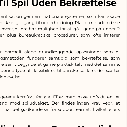
Til Spil Uden Bekræftelse
 verifikation gennem nationale systemer, som kan skabe
eblikkelig tilgang til underholdning. Platforme uden disse
s, hvor spillere har mulighed for at gå i gang på under 2
er plus bureaukratiske procedurer, som ofte irriterer
ger normalt alene grundlæggende oplysninger som e-
ingsmetoden fungerer samtidig som bekræftelse, som
tale samt begynde at game praktisk talt med det samme.
denne type af fleksibilitet til danske spillere, der sætter
loplevelse.
gerens komfort for øje. Efter man have udfyldt en let
ang mod spiludvalget. Der findes ingen krav vedr. at
å manuel godkendelse fra supportteamet, hvilket ellers