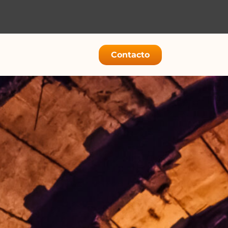
Contacto