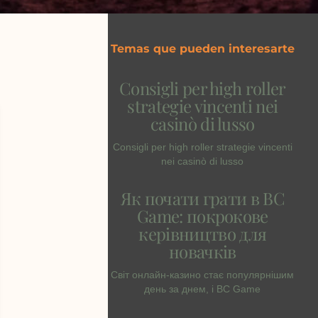
Temas que pueden interesarte
Consigli per high roller
strategie vincenti nei
casinò di lusso
Consigli per high roller strategie vincenti
nei casinò di lusso
Як почати грати в BC
Game: покрокове
керівництво для
новачків
Світ онлайн-казино стає популярнішим
день за днем, і BC Game