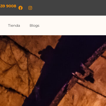
639 9008​
Tienda
Blogs