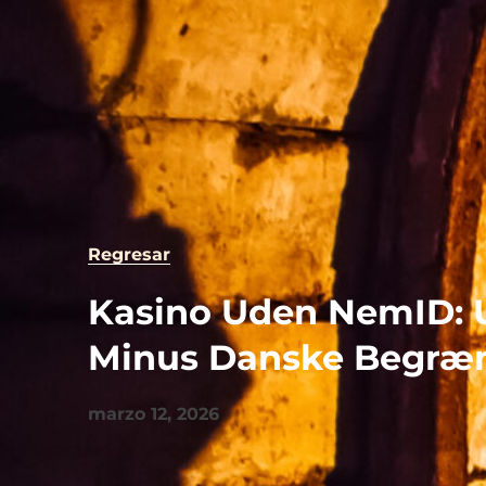
Regresar
Kasino Uden NemID: U
Minus Danske Begræ
marzo 12, 2026