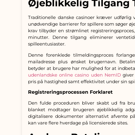
Øjeblikkelig Tilgang 
Traditionelle danske casinoer kræver udførlig
unødvendige barrierer for spillere som søger øj
krav tilbyder en strømlinet registreringsproce
minutter. Denne tilgang eliminerer ventetid
spilleentusiaster.
Denne forenklede tilmeldingsproces forlan
mailadresse plus ønsket brugernavn. Betal
betyder at brugere har mulighed for at indbe
udenlandske online casino uden NemID
giver 
pris på hastighed samt effektivitet under sin spi
Registreringsprocessen Forklaret
Den fulde proceduren bliver skabt ud fra bru
blanket modtager brugeren øjeblikkelig adg
digitalisere dokumenter alternativt afvente p
kan vare flere hverdage på licensierede sites.