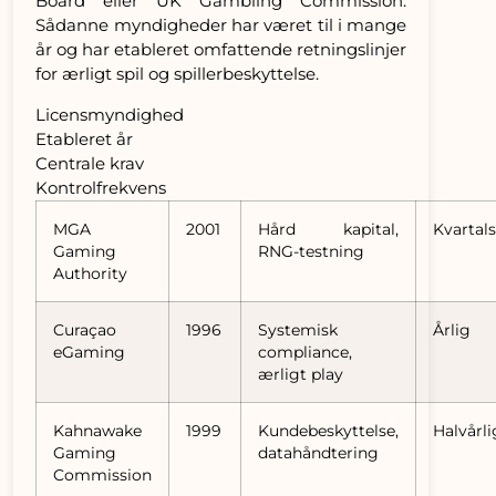
Board eller UK Gambling Commission.
Sådanne myndigheder har været til i mange
år og har etableret omfattende retningslinjer
for ærligt spil og spillerbeskyttelse.
Licensmyndighed
Etableret år
Centrale krav
Kontrolfrekvens
MGA
2001
Hård kapital,
Kvartals
Gaming
RNG-testning
Authority
Curaçao
1996
Systemisk
Årlig
eGaming
compliance,
ærligt play
Kahnawake
1999
Kundebeskyttelse,
Halvårli
Gaming
datahåndtering
Commission