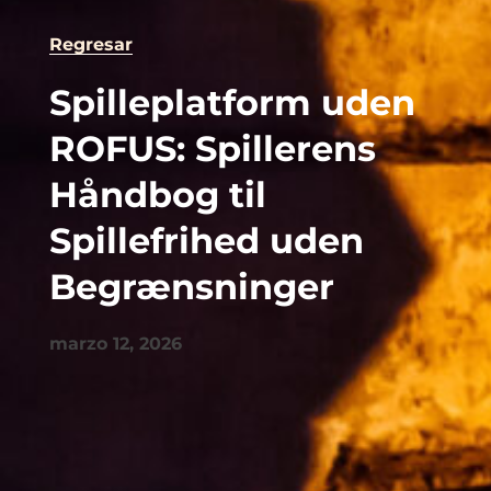
Regresar
Spilleplatform uden
ROFUS: Spillerens
Håndbog til
Spillefrihed uden
Begrænsninger
marzo 12, 2026