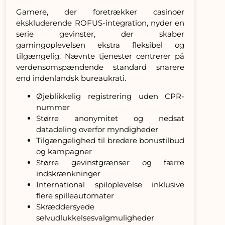
Gamere, der foretrækker casinoer
ekskluderende ROFUS-integration, nyder en
serie gevinster, der skaber
gamingoplevelsen ekstra fleksibel og
tilgængelig. Nævnte tjenester centrerer på
verdensomspændende standard snarere
end indenlandsk bureaukrati.
Øjeblikkelig registrering uden CPR-
nummer
Større anonymitet og nedsat
datadeling overfor myndigheder
Tilgængelighed til bredere bonustilbud
og kampagner
Større gevinstgrænser og færre
indskrænkninger
International spiloplevelse inklusive
flere spilleautomater
Skræddersyede
selvudlukkelsesvalgmuligheder