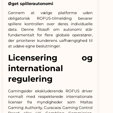
Øget spillerautonomi
Gennem at vælge platforme uden
obligatorisk ROFUS-tilmelding bevarer
spillere kontrollen over deres individuelle
data. Denne filosofi om autonomi står
fundamentalt for flere globale operatører,
der prioriterer kunderens uafhængighed til
at udøve egne beslutninger.
Licensering og
international
regulering
Gamingsider ekskluderende ROFUS driver
normalt med respekterede internationale
licenser fra myndigheder som Maltas
Gaming Authority, Curacaos Gaming Control