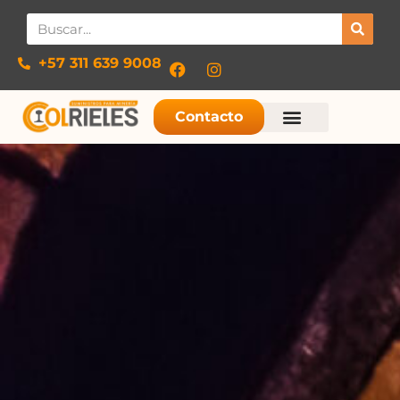
+57 311 639 9008​
Contacto