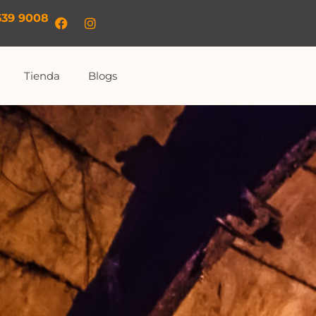
639 9008​
Tienda
Blogs