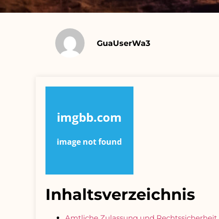
GuaUserWa3
Inhaltsverzeichnis
Amtliche Zulassung und Rechtssicherheit