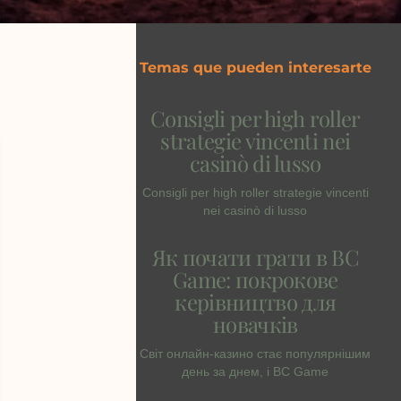
Temas que pueden interesarte
Consigli per high roller
strategie vincenti nei
casinò di lusso
Consigli per high roller strategie vincenti
nei casinò di lusso
Як почати грати в BC
Game: покрокове
керівництво для
новачків
Світ онлайн-казино стає популярнішим
день за днем, і BC Game