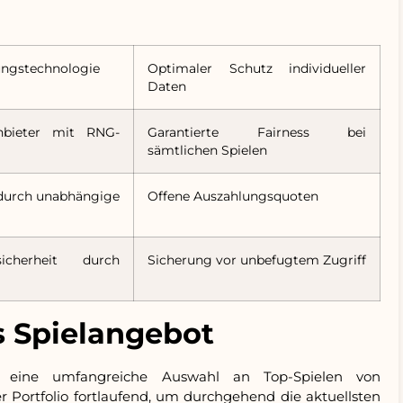
ungstechnologie
Optimaler Schutz individueller
Daten
eanbieter mit RNG-
Garantierte Fairness bei
sämtlichen Spielen
 durch unabhängige
Offene Auszahlungsquoten
sicherheit durch
Sicherung vor unbefugtem Zugriff
 Spielangebot
t eine umfangreiche Auswahl an Top-Spielen von
Portfolio fortlaufend, um durchgehend die aktuellsten