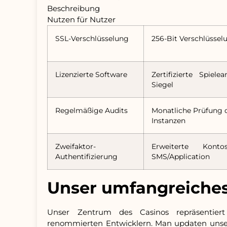
Beschreibung
Nutzen für Nutzer
SSL-Verschlüsselung
256-Bit Verschlüssel
Lizenzierte Software
Zertifizierte Spiel
Siegel
Regelmäßige Audits
Monatliche Prüfung
Instanzen
Zweifaktor-
Erweiterte Konto
Authentifizierung
SMS/Application
Unser umfangreiches
Unser Zentrum des Casinos repräsentier
renommierten Entwicklern. Man updaten unser 