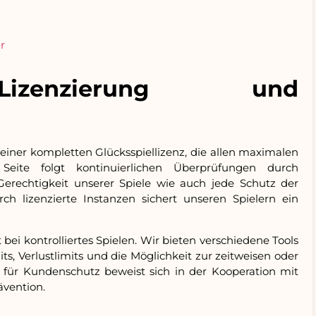
r
Lizenzierung und
 einer kompletten Glücksspiellizenz, die allen maximalen
 Seite folgt kontinuierlichen Überprüfungen durch
Gerechtigkeit unserer Spiele wie auch jede Schutz der
rch lizenzierte Instanzen sichert unseren Spielern ein
ei kontrolliertes Spielen. Wir bieten verschiedene Tools
its, Verlustlimits und die Möglichkeit zur zeitweisen oder
für Kundenschutz beweist sich in der Kooperation mit
ävention.