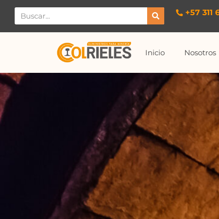
+57 311 
Inicio
Nosotros