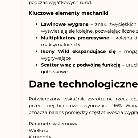
podczas wyjątkowych rund.
Kluczowe elementy mechaniki
Lawinowe wygrane
– znaki zwycięskich
wyświetlają się kolejne, pozwalając liczn
Multiplikatory progresywne
– kolejna d
maksymalnie x15
Ikony Wild ekspandujące się
– mogą z
wygrywające
Scatter wraz z podwójną funkcją
– uruch
gotówkowe
Dane technologiczne
Potwierdzony wskaźnik zwrotu na rzecz uc
przeciętnej branżowej wynoszącej 96%. Waria
oznacza balans pomiędzy częstotliwością wygr
Parametr systemowy
Wielkość
Kategoria