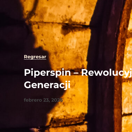
Regresar
Piperspin – Rewoluc
Generacji
febrero 23, 2026