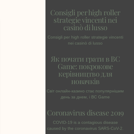
Consigli per high roller
strategie vincenti nei
casinò di lusso
Consigli per high roller strategie vincenti
nei casinò di lusso
Як почати грати в BC
Game: покрокове
керівництво для
новачків
Світ онлайн-казино стає популярнішим
день за днем, і BC Game
Coronavirus disease 2019
COVID-19 is a contagious disease
caused by the coronavirus SARS-CoV-2.