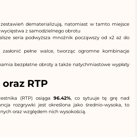
 zestawień dematerializują, natomiast w tamto miejsce
e zwycięstwa z samodzielnego obrotu
alsze seria podwyższa mnożnik począwszy od x2 aż do
asłonić pełne walce, tworząc ogromne kombinacje
amia bezpłatne obroty a także natychmiastowe wypłaty
 oraz RTP
zestnika (RTP) osiąga
96.42%
, co sytuuje tę grę nad
ncja rozgrywki jest określona jako średnio-wysoka, to
anych oraz względem nich wysokością.