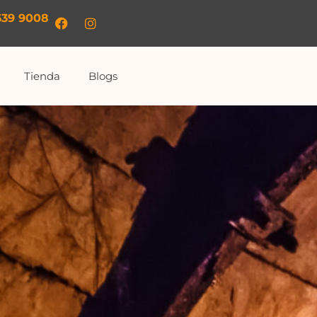
639 9008​
Tienda
Blogs