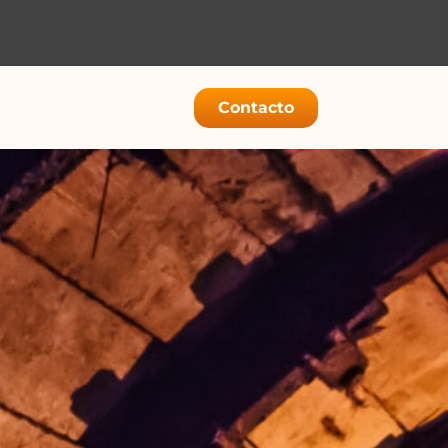
Contacto