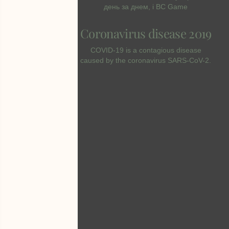
день за днем, і BC Game
Coronavirus disease 2019
COVID-19 is a contagious disease
caused by the coronavirus SARS-CoV-2.