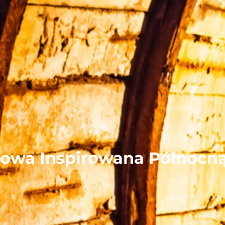
dowa Inspirowana Północn