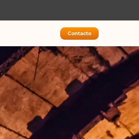
Contacto