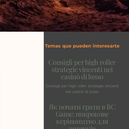
Temas que pueden interesarte
Consigli per high roller
strategie vincenti nei
casinò di lusso
Consigli per high roller strategie vincenti
nei casinò di lusso
Як почати грати в BC
Game: покрокове
керівництво для
новачків