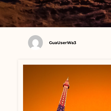
GuaUserWa3