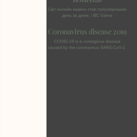
Світ онлайн-казино стає популярнішим
день за днем, і BC Game
Coronavirus disease 2019
COVID-19 is a contagious disease
caused by the coronavirus SARS-CoV-2.